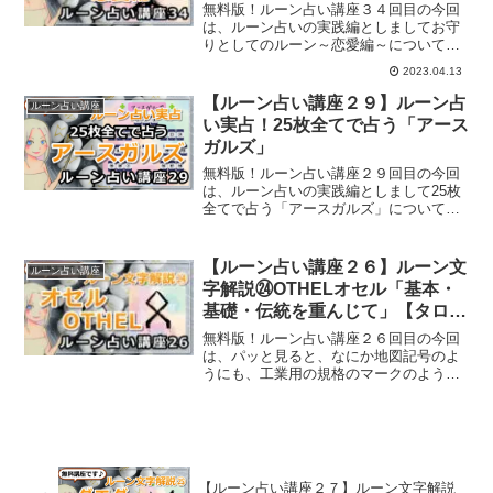
無料版！ルーン占い講座３４回目の今回
は、ルーン占いの実践編としましてお守
りとしてのルーン～恋愛編～についてご
紹介していきます。
2023.04.13
【ルーン占い講座２９】ルーン占
ルーン占い講座
い実占！25枚全てで占う「アース
ガルズ」
無料版！ルーン占い講座２９回目の今回
は、ルーン占いの実践編としまして25枚
全てで占う「アースガルズ」についてご
紹介していきます。
【ルーン占い講座２６】ルーン文
ルーン占い講座
字解説㉔OTHELオセル「基本・
基礎・伝統を重んじて」【タロッ
トカードだと？】
無料版！ルーン占い講座２６回目の今回
は、パッと見ると、なにか地図記号のよ
うにも、工業用の規格のマークのように
も見えるルーン、オセルについてご紹介
していきます。
【ルーン占い講座２７】ルーン文字解説