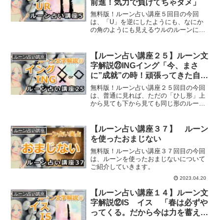
前進！気力で負けてちゃダメ」
無料版！ルーン占い講座５回目の今回
は、「U」を逆にしたようにも、なにか
の角のようにも見えるウルのルーンにつ
いてご紹介していきます。
【ルーン占い講座２５】ルーン文
ルーン占い講座
字解説㉓INGイング「今、まさ
に”成就”の時！頑張ってきた自分
自身に祝福を」【タロットカード
無料版！ルーン占い講座２５回目の今回
だと？】
は、普通に見れば、ただの「ひし形」上
から見ても下から見ても同じ形のルー
ン、イングのルーンについてご紹介して
いきます。
【ルーン占い講座３７】 ルーン
ルーン占い講座
を使ったおまじない
無料版！ルーン占い講座３７回目の今回
は、ルーンを使ったおまじないについて
ご紹介していきます。
2023.04.20
【ルーン占い講座１４】ルーン文
ルーン占い講座
字解説⑫IS イス 「春は必ずや
ってくる。だから今は力を蓄え