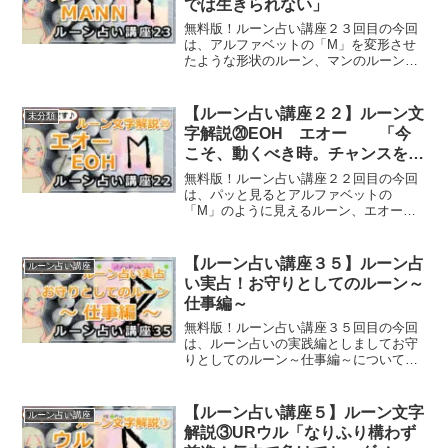
では生きられない」
無料版！ルーン占い講座２３回目の今回
は、アルファベットの「M」を変形させ
たような形状のルーン、マンのルーンに
ついてご紹介していきます。
【ルーン占い講座２２】ルーン文
未分類
字解説⑳EOH エオー 「今
こそ、動くべき時。チャンスを逃
さないで！」
無料版！ルーン占い講座２２回目の今回
は、パッと見るとアルファベットの
「M」のように見えるルーン、エオーの
ルーンについてご紹介していきます。
【ルーン占い講座３５】ルーン占
ルーン占い講座
い実占！お守りとしてのルーン～
仕事編～
無料版！ルーン占い講座３５回目の今回
は、ルーン占いの実践編としましてお守
りとしてのルーン～仕事編～についてご
紹介していきます。
【ルーン占い講座５】ルーン文字
ルーン占い講座
解説③URウル「なりふり構わず