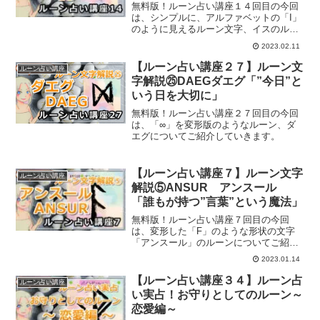
て」
無料版！ルーン占い講座１４回目の今回
は、シンプルに、アルファベットの「I」
のように見えるルーン文字、イスのルー
ンについてご紹介していきます。
2023.02.11
【ルーン占い講座２７】ルーン文
ルーン占い講座
字解説㉕DAEGダエグ「”今日”と
いう日を大切に」
無料版！ルーン占い講座２７回目の今回
は、「∞」を変形版のようなルーン、ダ
エグについてご紹介していきます。
【ルーン占い講座７】ルーン文字
ルーン占い講座
解説⑤ANSUR アンスール
「誰もが持つ”言葉”という魔法」
無料版！ルーン占い講座７回目の今回
は、変形した「F」のような形状の文字
「アンスール」のルーンについてご紹介
していきます。
2023.01.14
【ルーン占い講座３４】ルーン占
ルーン占い講座
い実占！お守りとしてのルーン～
恋愛編～