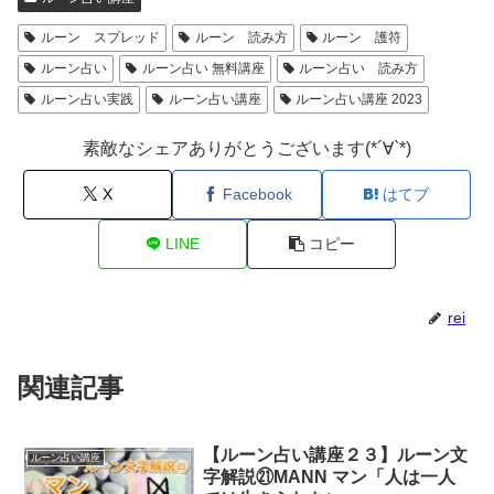
ルーン スプレッド
ルーン 読み方
ルーン 護符
ルーン占い
ルーン占い 無料講座
ルーン占い 読み方
ルーン占い実践
ルーン占い講座
ルーン占い講座 2023
素敵なシェアありがとうございます(*´∀`*)
X
Facebook
はてブ
LINE
コピー
rei
関連記事
【ルーン占い講座２３】ルーン文
ルーン占い講座
字解説㉑MANN マン「人は一人