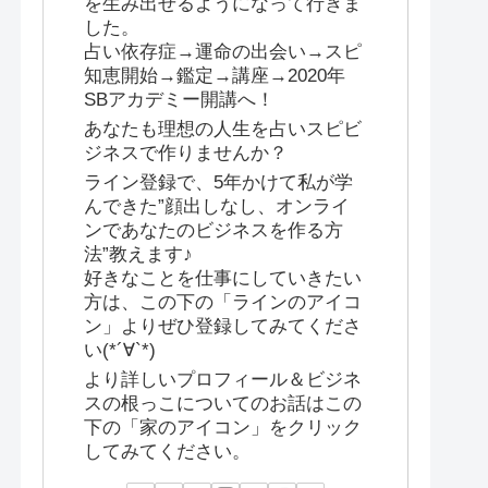
を生み出せるようになって行きま
した。
占い依存症→運命の出会い→スピ
知恵開始→鑑定→講座→2020年
SBアカデミー開講へ！
あなたも理想の人生を占いスピビ
ジネスで作りませんか？
ライン登録で、5年かけて私が学
んできた”顔出しなし、オンライ
ンであなたのビジネスを作る方
法”教えます♪
好きなことを仕事にしていきたい
方は、この下の「ラインのアイコ
ン」よりぜひ登録してみてくださ
い(*´∀`*)
より詳しいプロフィール＆ビジネ
スの根っこについてのお話はこの
下の「家のアイコン」をクリック
してみてください。