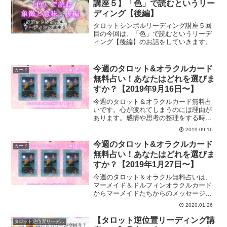
講座５】「色」で読むというリー
ディング【後編】
タロットシンボルリーディング講座５回
目の今回は、「色」で読むというリーデ
ィング【後編】のお話をしていきます。
今週のタロット&オラクルカード
カード
無料占い！あなたはどれを選びま
すか？【2019年9月16日〜】
今週のタロット＆オラクルカード無料占
いです。心が疲れてしまうのには理由が
あります。感情や思考の整理をする時間
も作ってみると良いでしょう。あなたの
2019.09.16
心が疲れてしまってる理由とは？今週の
あなたへのメッセージは？
今週のタロット&オラクルカード
カード
無料占い！あなたはどれを選びま
すか？【2019年1月27日〜】
今週のタロット＆オラクル無料占いは、
マーメイド＆ドルフィンオラクルカード
からマーメイドたちからのメッセージを
いただいてみました。あなたの中の潜在
2020.01.26
意識に深く入り込んでくれるカードで
す。今週のあなたへのメッセージは？
【タロット逆位置リーディング講
タロット逆位置リーディング講座