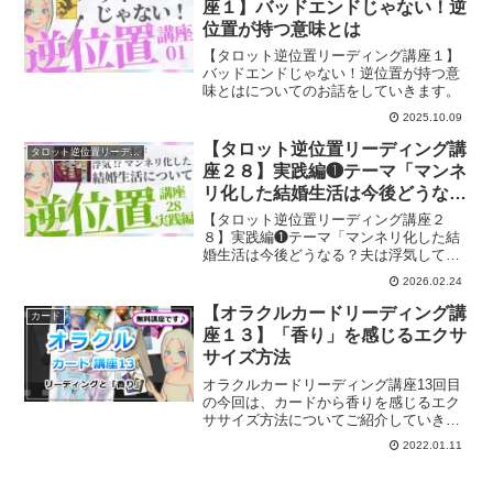
座１】バッドエンドじゃない！逆
位置が持つ意味とは
【タロット逆位置リーディング講座１】
バッドエンドじゃない！逆位置が持つ意
味とはについてのお話をしていきます。
2025.10.09
【タロット逆位置リーディング講
タロット逆位置リーディング講座
座２８】実践編❶テーマ「マンネ
リ化した結婚生活は今後どうな
る？夫は浮気しているか」
【タロット逆位置リーディング講座２
８】実践編❶テーマ「マンネリ化した結
婚生活は今後どうなる？夫は浮気してい
るか」について、リーディングしていき
2026.02.24
ます。
【オラクルカードリーディング講
カード
座１３】「香り」を感じるエクサ
サイズ方法
オラクルカードリーディング講座13回目
の今回は、カードから香りを感じるエク
ササイズ方法についてご紹介していきま
す。
2022.01.11