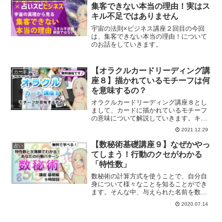
集客できない本当の理由！実はス
キル不足ではありません
宇宙の法則×ビジネス講座２回目の今回
は、集客できない本当の理由！について
のお話をしていきます。
【オラクルカードリーディング講
カード
座８】描かれているモチーフは何
を意味するの？
オラクルカードリーディング講座８とし
まして、カードに描かれているモチーフ
の意味について解説していきます。キー
ワードとして押さえておくことでリーデ
2021.12.29
ィングがしやすくなります。
【数秘術基礎講座９】なぜかやっ
占い
てしまう！行動のクセがわかる
「特性数」
数秘術の計算方式を使うことで、自分自
身について様々なことを知ることができ
ます。そんな中、与えられた名前を数字
に置き換えることで、ついついやってし
2020.07.14
まう行動の癖や欠けている要素について
も知ることができます。あなたの行動の