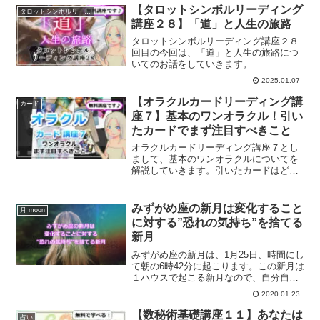
【タロットシンボルリーディング
タロットシンボルリーディング講座
講座２８】「道」と人生の旅路
タロットシンボルリーディング講座２８
回目の今回は、「道」と人生の旅路につ
いてのお話をしていきます。
2025.01.07
【オラクルカードリーディング講
カード
座７】基本のワンオラクル！引い
たカードでまず注目すべきこと
オラクルカードリーディング講座７とし
まして、基本のワンオラクルについてを
解説していきます。引いたカードはどこ
に着目すればいいの？
みずがめ座の新月は変化すること
月 moon
に対する”恐れの気持ち”を捨てる
新月
みずがめ座の新月は、1月25日、時間にし
て朝の6時42分に起こります。この新月は
１ハウスで起こる新月なので、自分自身
が変化することに対する恐れの気持ちを
2020.01.23
捨てる新月です。水瓶座の新月をホロス
コープを交えて解説していきます。
【数秘術基礎講座１１】あなたは
占い