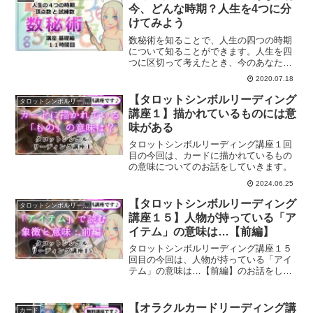
今、どんな時期？人生を4つに分
けてみよう
数秘術を知ることで、人生の四つの時期
について知ることができます。人生を四
つに区切って考えたとき、今のあなたは
どんな時期にいるでしょうか？時期を知
2020.07.18
ることで、人生に生かしていく方法と
は？
【タロットシンボルリーディング
タロットシンボルリーディング講座
講座１】描かれているものには意
味がある
タロットシンボルリーディング講座１回
目の今回は、カードに描かれているもの
の意味についてのお話をしていきます。
2024.06.25
【タロットシンボルリーディング
タロットシンボルリーディング講座
講座１５】人物が持っている「ア
イテム」の意味は…【前編】
タロットシンボルリーディング講座１５
回目の今回は、人物が持っている「アイ
テム」の意味は…【前編】のお話をして
いきます。
【オラクルカードリーディング講
カード