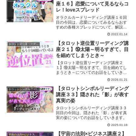
座１６】恋愛について見るならコ
レ！loveスプレッド
オラクルカードリーディング講座１６回
目の今回は、恋愛についてみるならおす
すめの各種スプレッドについて、解説し
ていきます。
2022.01.14
【タロット逆位置リーディング講
タロット逆位置リーディング講座
座２１】⑲太陽～明るすぎて、目
を細めてしまうとき～
【タロット逆位置リーディング講座２
１】⑲太陽～明るすぎて、目を細めてし
まうとき～についてのお話をしていきま
す。
2026.01.21
【タロットシンボルリーディング
タロットシンボルリーディング講座
講座３３】隠された「影」が表す
真実の姿
タロットシンボルリーディング講座３３
回目の今回は、隠された「影」が表す真
実の姿についてのお話をしていきます。
2025.01.18
【宇宙の法則×ビジネス講座２】
宇宙の法則×ビジネス講座