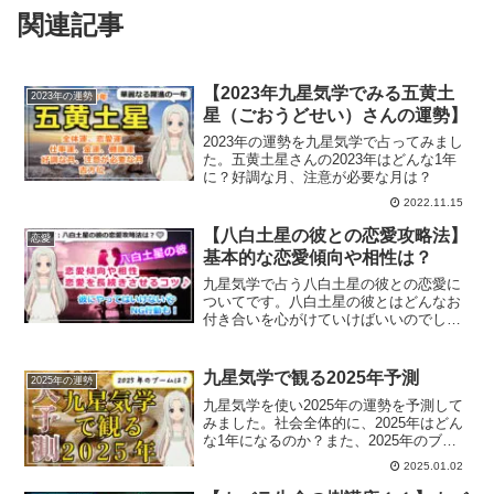
関連記事
【2023年九星気学でみる五黄土
2023年の運勢
星（ごおうどせい）さんの運勢】
2023年の運勢を九星気学で占ってみまし
た。五黄土星さんの2023年はどんな1年
に？好調な月、注意が必要な月は？
2022.11.15
【八白土星の彼との恋愛攻略法】
恋愛
基本的な恋愛傾向や相性は？
九星気学で占う八白土星の彼との恋愛に
ついてです。八白土星の彼とはどんなお
付き合いを心がけていけばいいのでしょ
うか？恋愛傾向、結婚生活や復縁方法、
また一白水星から九紫火星との相性につ
いても解説していきます。
九星気学で観る2025年予測
2025年の運勢
九星気学を使い2025年の運勢を予測して
みました。社会全体的に、2025年はどん
な1年になるのか？また、2025年のブー
ムは？
2025.01.02