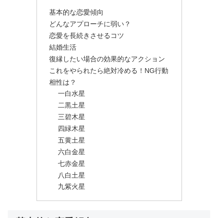
基本的な恋愛傾向
どんなアプローチに弱い？
恋愛を長続きさせるコツ
結婚生活
復縁したい場合の効果的なアクション
これをやられたら絶対冷める！NG行動
相性は？
一白水星
二黒土星
三碧木星
四緑木星
五黄土星
六白金星
七赤金星
八白土星
九紫火星