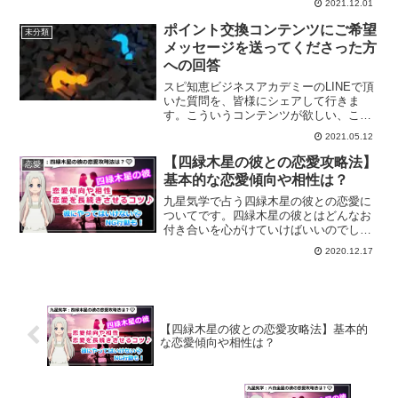
2021.12.01
ックしてみてください。
ポイント交換コンテンツにご希望
未分類
メッセージを送ってくださった方
への回答
スピ知恵ビジネスアカデミーのLINEで頂
いた質問を、皆様にシェアして行きま
す。こういうコンテンツが欲しい、こん
なことを知りたいと頂いたメールに回答
2021.05.12
して行きます。
【四緑木星の彼との恋愛攻略法】
恋愛
基本的な恋愛傾向や相性は？
九星気学で占う四緑木星の彼との恋愛に
ついてです。四緑木星の彼とはどんなお
付き合いを心がけていけばいいのでしょ
うか？恋愛傾向、結婚生活や復縁方法、
2020.12.17
また一白水星から九紫火星との相性につ
いても解説していきます。
【四緑木星の彼との恋愛攻略法】基本的
な恋愛傾向や相性は？