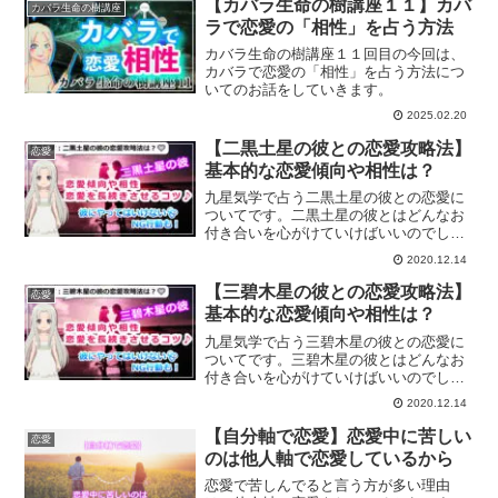
【カバラ生命の樹講座１１】カバ
カバラ生命の樹講座
ラで恋愛の「相性」を占う方法
カバラ生命の樹講座１１回目の今回は、
カバラで恋愛の「相性」を占う方法につ
いてのお話をしていきます。
2025.02.20
【二黒土星の彼との恋愛攻略法】
恋愛
基本的な恋愛傾向や相性は？
九星気学で占う二黒土星の彼との恋愛に
ついてです。二黒土星の彼とはどんなお
付き合いを心がけていけばいいのでしょ
うか？恋愛傾向、結婚生活や復縁方法、
2020.12.14
また一白水星から九紫火星との相性につ
いても解説していきます。
【三碧木星の彼との恋愛攻略法】
恋愛
基本的な恋愛傾向や相性は？
九星気学で占う三碧木星の彼との恋愛に
ついてです。三碧木星の彼とはどんなお
付き合いを心がけていけばいいのでしょ
うか？恋愛傾向、結婚生活や復縁方法、
2020.12.14
また一白水星から九紫火星との相性につ
いても解説していきます。
【自分軸で恋愛】恋愛中に苦しい
恋愛
のは他人軸で恋愛しているから
恋愛で苦しんでると言う方が多い理由