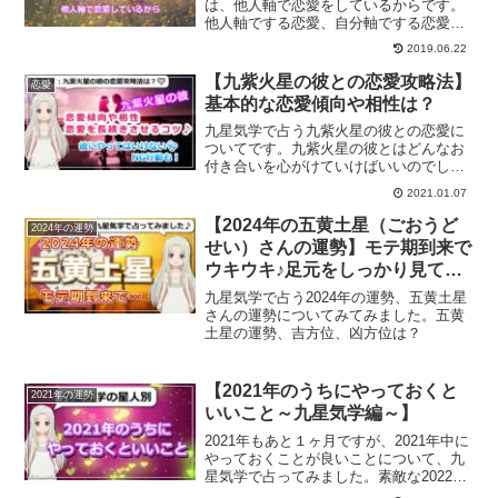
は、他人軸で恋愛をしているからです。
他人軸でする恋愛、自分軸でする恋愛に
ついて、自分軸で恋愛をすることでハッ
2019.06.22
ピーな恋愛をする方法について、またよ
り自分軸が大切なツインレイとの恋愛に
【九紫火星の彼との恋愛攻略法】
恋愛
ついてご紹介します。
基本的な恋愛傾向や相性は？
九星気学で占う九紫火星の彼との恋愛に
ついてです。九紫火星の彼とはどんなお
付き合いを心がけていけばいいのでしょ
うか？恋愛傾向、結婚生活や復縁方法、
2021.01.07
また一白水星から九紫火星との相性につ
いても解説していきます。
【2024年の五黄土星（ごおうど
2024年の運勢
せい）さんの運勢】モテ期到来で
ウキウキ♪足元をしっかり見て努
力を継続
九星気学で占う2024年の運勢、五黄土星
さんの運勢についてみてみました。五黄
土星の運勢、吉方位、凶方位は？
【2021年のうちにやっておくと
2021年の運勢
いいこと～九星気学編～】
2021年もあと１ヶ月ですが、2021年中に
やっておくことが良いことについて、九
星気学で占ってみました。素敵な2022年
を過ごすためにも、ぜひ開運方法をチェ