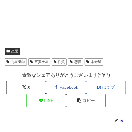
恋愛
九星気学
五黄土星
性質
恋愛
本命星
素敵なシェアありがとうございます(*´∀`*)
X
Facebook
はてブ
LINE
コピー
rei