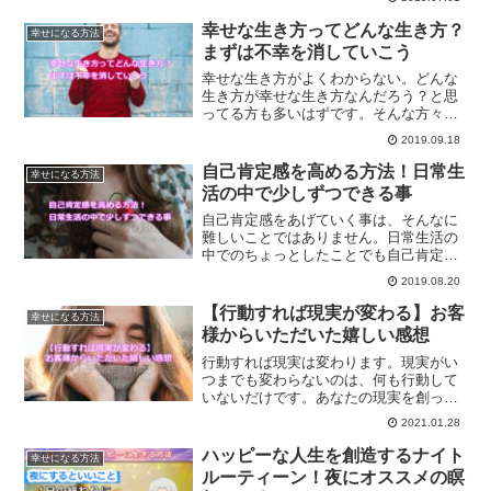
を踏まえた上で幸せに生きる方法とは？
幸せな生き方ってどんな生き方？
幸せになる方法
まずは不幸を消していこう
幸せな生き方がよくわからない。どんな
生き方が幸せな生き方なんだろう？と思
ってる方も多いはずです。そんな方々
は、まずは不幸を消していくことから始
2019.09.18
めてみませんか？
自己肯定感を高める方法！日常生
幸せになる方法
活の中で少しずつできる事
自己肯定感をあげていく事は、そんなに
難しいことではありません。日常生活の
中でのちょっとしたことでも自己肯定感
を上げていくことはできるようになりま
2019.08.20
す。簡単にできる方法とは？
【行動すれば現実が変わる】お客
幸せになる方法
様からいただいた嬉しい感想
行動すれば現実は変わります。現実がい
つまでも変わらないのは、何も行動して
いないだけです。あなたの現実を創って
いるのはあなた自信です。あなたが変わ
2021.01.28
ることで全てが変わるという事につい
て、ご紹介していきます。
ハッピーな人生を創造するナイト
幸せになる方法
ルーティーン！夜にオススメの瞑