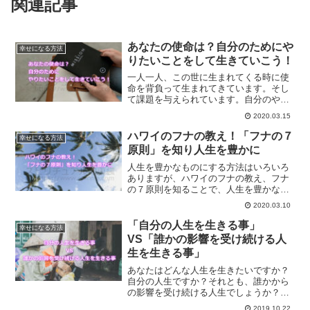
関連記事
あなたの使命は？自分のためにや
幸せになる方法
りたいことをして生きていこう！
一人一人、この世に生まれてくる時に使
命を背負って生まれてきています。そし
て課題を与えられています。自分のやり
たいことをやっていく中で、使命に気づ
2020.03.15
けることもあります。これからの時代は
好きなことを仕事にして生きていきませ
ハワイのフナの教え！「フナの７
幸せになる方法
んか？
原則」を知り人生を豊かに
人生を豊かなものにする方法はいろいろ
ありますが、ハワイのフナの教え、フナ
の７原則を知ることで、人生を豊かなも
のにしていくことができます。古代の叡
2020.03.10
智でもあるハワイのフナの教えの７原則
をご紹介します。
「自分の人生を生きる事」
幸せになる方法
VS「誰かの影響を受け続ける人
生を生きる事」
あなたはどんな人生を生きたいですか？
自分の人生ですか？それとも、誰かから
の影響を受け続ける人生でしょうか？ど
う生きたいか？決めることで、望む人生
2019.10.22