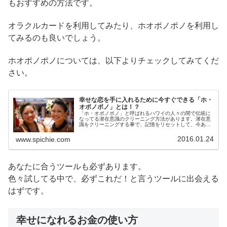
もおすすめの方法です。
オラクルカードを利用してみたり、ホオポノポノを利用し
てみるのも良いでしょう。
ホオポノポノについては、以下よりチェックしてみてくだ
さい。
幸せな恋を手に入れるために今すぐできる「ホ・
オポノポノ」とは！？
「ホ・オポノポノ」と呼ばれるハワイの人々の間で伝統に
なってる潜在意識のクリーニング方法があります。潜在意
識をクリーニングする事で、記憶をリセットして、今あな
たに起こってる悪い事をなくす方法です。「ホ・オポノポ
ノ」の効果とやり方について解説していきます。
2016.01.24
www.spichie.com
あなたに合うツールも必ずあります。
色々試してる中で、必ずこれだ！と言うツールに出会える
はずです。
幸せになれるお金の使い方