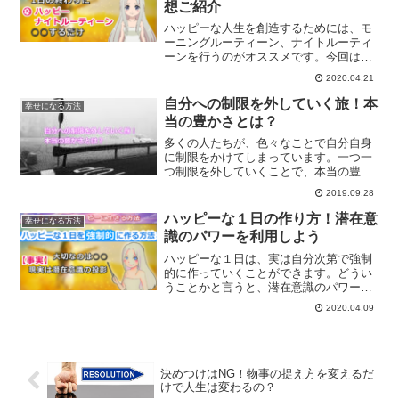
想ご紹介
ハッピーな人生を創造するためには、モ
ーニングルーティーン、ナイトルーティ
ーンを行うのがオススメです。今回は夜
にオススメの瞑想について、また、習慣
2020.04.21
化することでウイルパワーの消費が減っ
ていくことについて解説していきます。
自分への制限を外していく旅！本
幸せになる方法
当の豊かさとは？
多くの人たちが、色々なことで自分自身
に制限をかけてしまっています。一つ一
つ制限を外していくことで、本当の豊か
さに気付くことが出来るようになってい
2019.09.28
きます。人それぞれ違う本当の豊かさと
は？
ハッピーな１日の作り方！潜在意
幸せになる方法
識のパワーを利用しよう
ハッピーな１日は、実は自分次第で強制
的に作っていくことができます。どうい
うことかと言うと、潜在意識のパワーを
利用することで、目の前に起こる出来事
2020.04.09
を作っていくことができるのです。ハッ
ピーな１日を作る方法とは？
決めつけはNG！物事の捉え方を変えるだ
けで人生は変わるの？