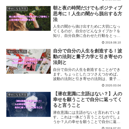
を生きる方法について解説します。
朝と夜の時間だけでもポジティブ
幸せになる方法
思考に！人生の闇から脱出する方
法
人生の闇から抜け出すために大切になっ
てくるのが、自分がどんなタイプか？を
知り、自分自身に合わせた行動をとって
いくことです。また、どんな時でも朝と
2019.08.10
夜寝る前の時間帯はポジティブ思考で過
ごすことに大切さについてご紹介しま
自分で自分の人生を創造する！波
幸せになる方法
す。
動の法則と量子力学と引き寄せの
法則と
自分で自分の人生を創造することができ
ます。ちょっとしたコツさえつかめば。
波動の法則と引き寄せの法則は、量子力
学の観点から解決することができます。
2020.03.04
引き寄せをたやすくし、あなたの人生を
自分の手で創造していく方法とは？
【潜在意識に主語はない？】人の
幸せになる方法
幸せを願うことで自分に返ってく
ると言うこと
潜在意識には主語がないと言われていま
す。これは一体どう言うことなのでしょ
うか？人の幸せを願うことで自分に返っ
てきます。その反対もしかりです。これ
2019.07.01