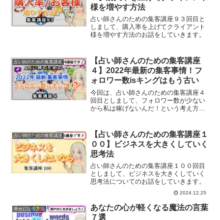
様を増やす方法
占い師さんのための集客講座９３回目と
しまして、購入率を上げてクライアント
様を増やす方法のお話をしていきます。
【占い師さんのための集客講座
占い師のための集客講座
４】2022年最新の集客事情！フ
ォロワー数isキングはもう古い
今回は、占い師さんのための集客講座４
回目としまして、フォロワー数が少ない
から私は稼げないんだ！という考え方は
間違いだということについてご紹介して
いきます。
【占い師さんのための集客講座１
占い師のための集客講座
００】ビジネスを大きくしていく
思考法
占い師さんのための集客講座１００回目
としまして、ビジネスを大きくしていく
思考法についてのお話をしていきます。
2024.12.25
あなたの心が軽くなる魔法の言葉
幸せになる方法
７選