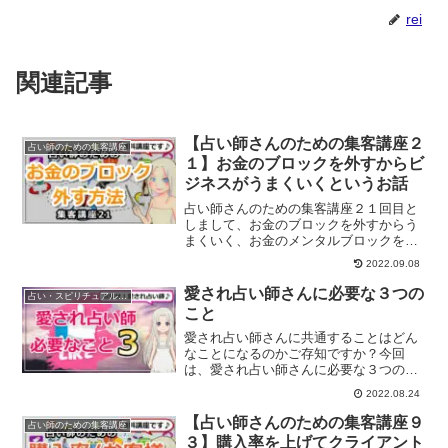
rei
関連記事
【占い師さんのための集客講座２
占い師のための集客講座
１】お金のブロックを外すからビ
ジネスがうまくいくというお話
占い師さんのための集客講座２１回目と
しまして、お金のブロックを外すからう
まくいく、お金のメンタルブロックを外
す方法についてご紹介します。
2022.09.08
愛され占い師さんに必要な３つの
占い・スピリチュアルビジネス
こと
愛され占い師さんに共通することはどん
なことになるのかご存知ですか？今回
は、愛され占い師さんに必要な３つのこ
とについてご紹介します。
2022.08.24
【占い師さんのための集客講座９
占い師のための集客講座
３】購入率を上げてクライアント