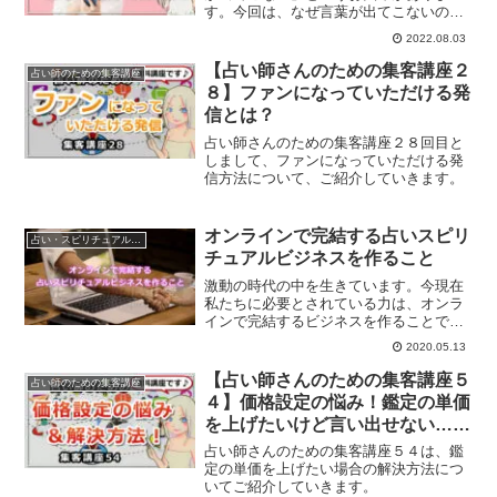
す。今回は、なぜ言葉が出てこないの
か？どうしたら言葉が出てこないから卒
2022.08.03
業できるのかについて、ご紹介していき
ます。
【占い師さんのための集客講座２
占い師のための集客講座
８】ファンになっていただける発
信とは？
占い師さんのための集客講座２８回目と
しまして、ファンになっていただける発
信方法について、ご紹介していきます。
オンラインで完結する占いスピリ
占い・スピリチュアルビジネス
チュアルビジネスを作ること
激動の時代の中を生きています。今現在
私たちに必要とされている力は、オンラ
インで完結するビジネスを作ることで
す。オンラインで占いスピリチュアルビ
2020.05.13
ジネスを作っていく事について解説して
いきます。
【占い師さんのための集客講座５
占い師のための集客講座
４】価格設定の悩み！鑑定の単価
を上げたいけど言い出せない…の
解決方法
占い師さんのための集客講座５４は、鑑
定の単価を上げたい場合の解決方法につ
いてご紹介していきます。