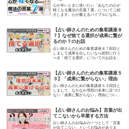
心が辛いときに使いたい「あなたの心が
軽くなる魔法の言葉７選」についてご紹
介します。心が癒えるバイブルになれば
と思います。
【占い師さんのための集客講座８
占い師のための集客講座
７】なぜ捨てる選択が成果に繋が
るのか？のお話
占い師さんのための集客講座８７回目と
しまして成果を出したいなら絶対に行う
べき「捨てる選択」についてのお話をし
ていきます。
【占い師さんのための集客講座５
占い師のための集客講座
３】「成果に繋がらない」理由
占い師さんのための集客講座５３回目と
しまして、なかなか理想の未来に近づけ
ない「成果に繋がらない」理由について
のお話をしていきます。
【占い師さんのお悩み】言葉が出
占い・スピリチュアルビジネス
てこないから卒業する方法
占い師さんのお悩みの一つとして「言葉
が出てこない」というお悩みがありま