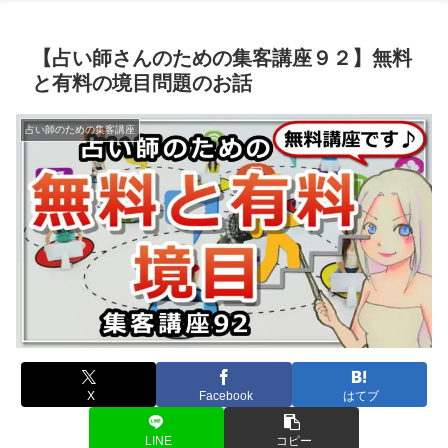
【占い師さんのための集客講座９２】無料
と有料の境目問題のお話
占い師のための集客講座
X
Facebook
はてブ
LINE
コピー