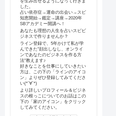
を生み出せるようになって行きま
した。
占い依存症→運命の出会い→スピ
知恵開始→鑑定→講座→2020年
SBアカデミー開講へ！
あなたも理想の人生を占いスピビ
ジネスで作りませんか？
ライン登録で、5年かけて私が学
んできた”顔出しなし、オンライ
ンであなたのビジネスを作る方
法”教えます♪
好きなことを仕事にしていきたい
方は、この下の「ラインのアイコ
ン」よりぜひ登録してみてくださ
い(*´∀`*)
より詳しいプロフィール＆ビジネ
スの根っこについてのお話はこの
下の「家のアイコン」をクリック
してみてください。