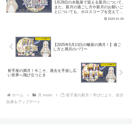
1月29日の水瓶座で迎える新月について、
また、新月の過ごし方や新月のお願いご
とについても、ホロスコープを交えて解
説していきます。
2025.01.29
【2025年5月13日の蠍座の満月！】過ご
し方と満月のパワー
射手座の満月！今こそ、過去を手放し広
い世界へ飛び立つとき
ホーム
月 moon
双子座の新月！学びにより、自分
自身をアップデート