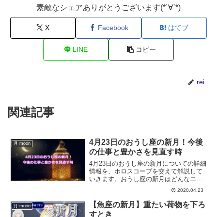
素敵なシェアありがとうございます(*´∀`*)
X
Facebook
はてブ
LINE
コピー
rei
関連記事
4月23日のおうし座の新月！今後
月 moon
の仕事と豊かさを見直す時
4月23日のおうし座の新月についての詳細
情報を、ホロスコープを交えて解説して
いきます。おうし座の新月はどんなエネ
ルギー感なのか？また、おうし座の新月
2020.04.23
にすると良いことなどについて解説して
いきます。
【魚座の新月】重たい荷物を下ろ
月 moon
すとき