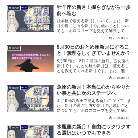
牡羊座の新月！揺らぎながら一歩
月 moon
前へ進む
牡羊座で迎える新月について、また、新
月の過ごし方や新月のお願いごとについ
ても、ホロスコープを交えて解説してい
きます。
2025.03.28
8月30日のおとめ座新月にするこ
月 moon
と！無理をしすぎていませんか？
8月30日は、8月２回目の新月、乙女座の
新月です。おとめ座の新月は、整えるこ
とを教えてくれる新月です。また、無理
をしすぎていないか？ここらで自分に問
2019.08.27
うてみると良い新月になります。乙女座
の新月をホロスコープを交えて解説して
魚座の新月！本当に心からやりた
月 moon
いきます。
い事と共に次のステージへ
3月19日の魚座で迎える新月について、ま
た、新月の過ごし方や新月のお願いごと
についても、ホロスコープを交えて解説
していきます。
2026.03.19
水瓶座の新月！自由にワクワクす
月 moon
る選択はいつでもできる