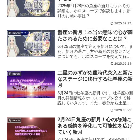
2025年2月28日の魚座の新月についての
詳細を、ホロスコープで解説します。新
月のお願い事は？
2025.02.27
蟹座の新月！本当の意味で心が満
月 moon
たされるために必要なことは？
6月25日の蟹座で迎える新月について、ま
た、新月の過ごし方や新月のお願いごと
についても、ホロスコープを交えて解説
していきます。
2025.06.24
土星のみずがめ座時代突入と新た
月 moon
なステージに移行する牡羊座の新
月
3月24日は牡羊座の新月です。牡羊座の新
月の詳細情報をホロスコープを交えて解
説していきます。また、春分から土星の
水瓶座入りについて、これからの新しい
2020.03.22
時代に向けて何をすればいいのか？につ
いても合わせて解説していきます。
2月24日魚座の新月！心の内側に
月 moon
ある感情を浄化して可能性を広げ
ていく新月
2月24日は魚座の新月です。今回の新月