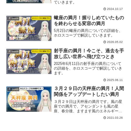
ていきます。
2024.10.17
蠍座の満月！握りしめていたもの
月 moon
を終わらせる変容の満月
5月2日の蠍座の満月についての詳細を、
ホロスコープで解説していきます。
2026.05.02
射手座の満月！今こそ、過去を手
月 moon
放し広い世界へ飛び立つとき
2025年6月11日の射手座の満月について
の詳細を、ホロスコープで解説していき
ます。
2025.06.11
３月２９日の天秤座の満月！人間
月 moon
関係をアップデートしたい満月
３月２９日は天秤座の満月です。風の星
座での満月で、アセンダントも風の星
座、春分後、ますます風のエネルギー感
が強まっている満月です。満月の過ごし
2021.03.26
方、天秤座の満月のパワーについてホロ
スコープを交えて解説していきます。