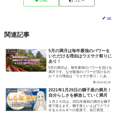
LINE
コピー
rei
関連記事
5月の満月は毎年最強のパワーを
月 moon
いただける理由はウエサク祭りに
あり！
5月の満月は、毎年最強のパワーを頂ける
満月です。なぜ最強のパワーが頂けるの
か？その理由は「ウエサク祭り」にあり
ます。ウエサク祭りとはどんなお祭りな
2019.05.28
のか？5月の満月が最強のパワーあふれる
日である理由についてご紹介します。
2021年1月29日の獅子座の満月！
月 moon
自分らしさを解放していく満月
１月２９日は、2021年最初の満月を獅子
座で迎えます。獅子座といえばワクワク
するエネルギーの星座で、自己実現、自
分らしさに焦点が当たる満月です。満月