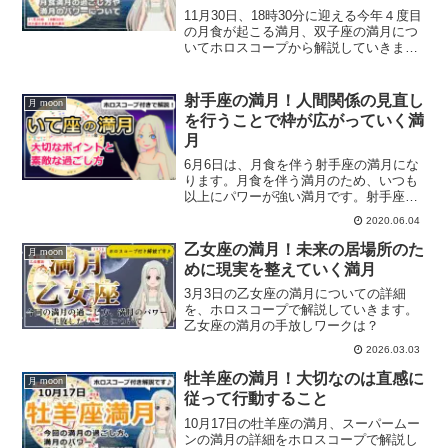
11月30日、18時30分に迎える今年４度目
の月食が起こる満月、双子座の満月につ
いてホロスコープから解説していきま
す。どんな過ごし方をすればいいのか？
また、今回の双子座の満月のパワーにつ
いて解説していきます。
射手座の満月！人間関係の見直し
月 moon
を行うことで枠が広がっていく満
月
6月6日は、月食を伴う射手座の満月にな
ります。月食を伴う満月のため、いつも
以上にパワーが強い満月です。射手座の
満月の詳細情報をホロスコープを交えて
2020.06.04
解説していきます。射手座の満月の過ご
し方とは？
乙女座の満月！未来の居場所のた
月 moon
めに現実を整えていく満月
3月3日の乙女座の満月についての詳細
を、ホロスコープで解説していきます。
乙女座の満月の手放しワークは？
2026.03.03
牡羊座の満月！大切なのは直感に
月 moon
従って行動すること
10月17日の牡羊座の満月、スーパームー
ンの満月の詳細をホロスコープで解説し