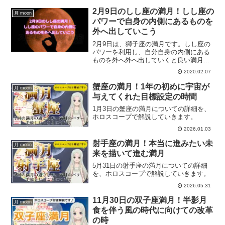
の詳細を、ホロスコープを交えて解説し
ていきます。獅子座の満月のパワーとす
2月9日のしし座の満月！しし座の
月 moon
ると良いことは？
パワーで自身の内側にあるものを
外へ出していこう
2月9日は、獅子座の満月です。しし座の
パワーを利用し、自分自身の内側にある
ものを外へ外へ出していくと良い満月に
なります。獅子座の満月にすると良いこ
2020.02.07
ととは？
蟹座の満月！1年の初めに宇宙が
月 moon
与えてくれた目標設定の時間
1月3日の蟹座の満月についての詳細を、
ホロスコープで解説していきます。
2026.01.03
射手座の満月！本当に進みたい未
月 moon
来を描いて進む満月
5月31日の射手座の満月についての詳細
を、ホロスコープで解説していきます。
2026.05.31
11月30日の双子座満月！半影月
月 moon
食を伴う風の時代に向けての改革
の時