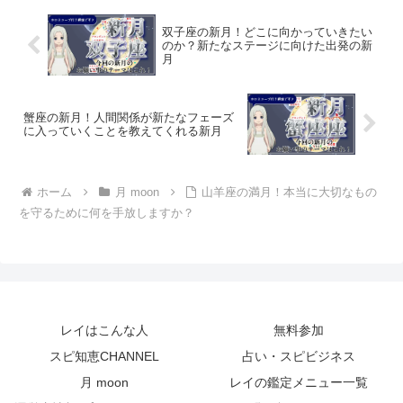
双子座の新月！どこに向かっていきたい
のか？新たなステージに向けた出発の新
月
蟹座の新月！人間関係が新たなフェーズ
に入っていくことを教えてくれる新月
ホーム
月 moon
山羊座の満月！本当に大切なもの
を守るために何を手放しますか？
レイはこんな人
無料参加
スピ知恵CHANNEL
占い・スピビジネス
月 moon
レイの鑑定メニュー一覧