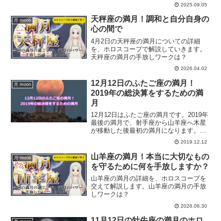
2025.09.05
天秤座の満月！調和と自分自身の
月 moon
心の間で
4月2日の天秤座の満月についての詳細
を、ホロスコープで解説していきます。
天秤座の満月の手放しワークは？
2026.04.02
12月12日のふたご座の満月！
月 moon
2019年の総決算をするための満
月
12月12日はふたご座の満月です。2019年
最後の満月で、射手座から山羊座へ木星
が移動した後最初の満月になります。そ
んなふたご座の満月をホロスコープを交
2019.12.12
えて解説していきます。
山羊座の満月！本当に大切なもの
月 moon
を守るために何を手放しますか？
山羊座の満月の詳細を、ホロスコープを
交えて解説します。山羊座の満月の手放
しワークは？
2026.06.30
11月12日の牡牛座の満月のホロ