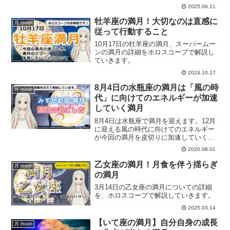
2025.06.11
牡羊座の満月！大切なのは直感に
月 moon
従って行動すること
10月17日の牡羊座の満月、スーパームー
ンの満月の詳細をホロスコープで解説し
ていきます。
2024.10.17
8月4日の水瓶座の満月は「風の時
月 moon
代」に向けてのエネルギーが加速
していく満月
8月4日は水瓶座で満月を迎えます。12月
に迎える風の時代に向けてのエネルギー
が今回の満月を皮切りに加速していく満
月になります。ホロスコープを交えて、
2020.08.01
水瓶座の満月の詳細情報や水瓶座の満月
のパワーについて解説します。
乙女座の満月！月食を伴う揺らぎ
月 moon
の満月
3月14日の乙女座の満月についての詳細
を、ホロスコープで解説していきます。
2025.03.14
【いて座の満月】自分自身の成長
月 moon