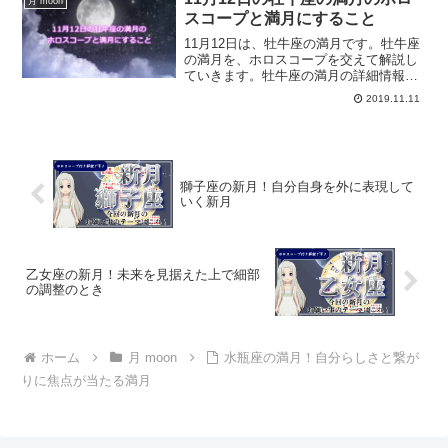
月 moon
スコープと満月にすること
11月12日は、牡牛座の満月です。牡牛座
の満月を、ホロスコープを交えて解説し
ていきます。牡牛座の満月の詳細情報、
また、牡牛座の満月にすると良いことに
2019.11.11
ついて解説します。
獅子座の新月！自分自身を外に表現して
いく新月
乙女座の新月！未来を見据えた上で細部
の調整のとき
ホーム
月 moon
水瓶座の満月！自分らしさと繋が
りに焦点が当たる満月