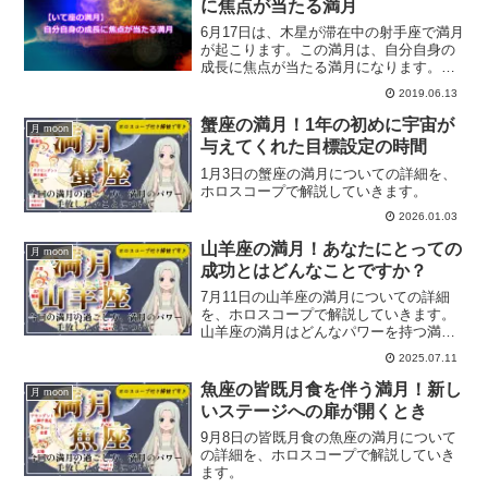
に焦点が当たる満月
6月17日は、木星が滞在中の射手座で満月
が起こります。この満月は、自分自身の
成長に焦点が当たる満月になります。ま
た、パートナーシップ拡大の満月でもあ
2019.06.13
ります。射手座の満月詳細情報をお届け
します。
蟹座の満月！1年の初めに宇宙が
月 moon
与えてくれた目標設定の時間
1月3日の蟹座の満月についての詳細を、
ホロスコープで解説していきます。
2026.01.03
山羊座の満月！あなたにとっての
月 moon
成功とはどんなことですか？
7月11日の山羊座の満月についての詳細
を、ホロスコープで解説していきます。
山羊座の満月はどんなパワーを持つ満月
なのか？
2025.07.11
魚座の皆既月食を伴う満月！新し
月 moon
いステージへの扉が開くとき
9月8日の皆既月食の魚座の満月について
の詳細を、ホロスコープで解説していき
ます。