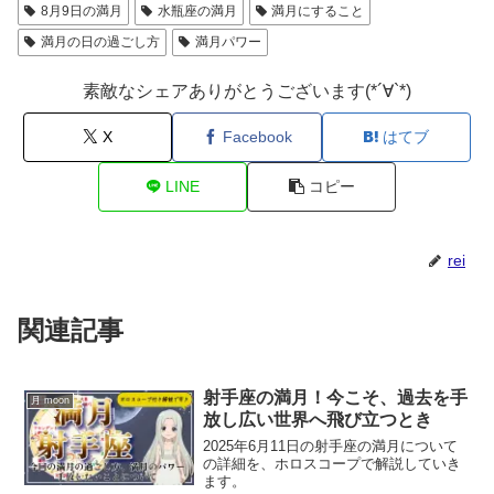
8月9日の満月
水瓶座の満月
満月にすること
満月の日の過ごし方
満月パワー
素敵なシェアありがとうございます(*´∀`*)
X
Facebook
はてブ
LINE
コピー
rei
関連記事
射手座の満月！今こそ、過去を手
月 moon
放し広い世界へ飛び立つとき
2025年6月11日の射手座の満月について
の詳細を、ホロスコープで解説していき
ます。