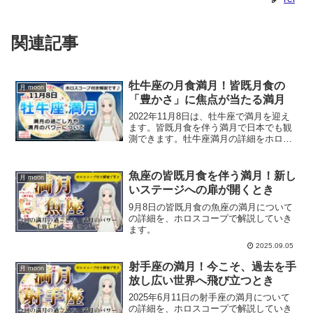
関連記事
牡牛座の月食満月！皆既月食の
月 moon
「豊かさ」に焦点が当たる満月
2022年11月8日は、牡牛座で満月を迎え
ます。皆既月食を伴う満月で日本でも観
測できます。牡牛座満月の詳細をホロス
コープで解説していきます。
魚座の皆既月食を伴う満月！新し
月 moon
いステージへの扉が開くとき
9月8日の皆既月食の魚座の満月について
の詳細を、ホロスコープで解説していき
ます。
2025.09.05
射手座の満月！今こそ、過去を手
月 moon
放し広い世界へ飛び立つとき
2025年6月11日の射手座の満月について
の詳細を、ホロスコープで解説していき