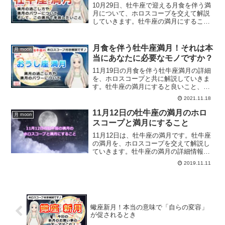
10月29日、牡牛座で迎える月食を伴う満
月について、ホロスコープを交えて解説
していきます。牡牛座の満月にすること
は？
月食を伴う牡牛座満月！それは本
月 moon
当にあなたに必要なモノですか？
11月19日の月食を伴う牡牛座満月の詳細
を、ホロスコープと共に解説していきま
す。牡牛座の満月にすると良いこと、手
放したいモノは何なのか？ぜひチェック
2021.11.18
してみてください。
11月12日の牡牛座の満月のホロ
月 moon
スコープと満月にすること
11月12日は、牡牛座の満月です。牡牛座
の満月を、ホロスコープを交えて解説し
ていきます。牡牛座の満月の詳細情報、
また、牡牛座の満月にすると良いことに
2019.11.11
ついて解説します。
蠍座新月！本当の意味で「自らの変容」
が促されるとき