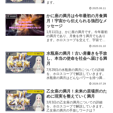
ます。
2025.06.11
かに座の満月は今年最初の月食満
月 moon
月！宇宙から伝えられる強烈なメ
ッセージ
1月11日は、かに座の満月です。今年最初
の満月であり、月食を伴う満月でもあり
ます。ホロスコープを交えて、宇宙では
なにが起こってるのか？かに座の満月に
2020.01.10
ついて解説していきます。かに座の満月
にすることとは？
水瓶座の満月！古い肩書きを手放
月 moon
し、本当の使命を社会へ届ける満
月
7月29日の水瓶座の満月についての詳細
を、ホロスコープで解説していきます。
水瓶座の満月はどんなパワーを持つ満月
なのか？この動画を見ることで、今回の
2026.07.29
水瓶座の満月の過ごし方や水瓶座の満月
のパワーについて知ることができます。
乙女座の満月！未来の居場所のた
月 moon
めに現実を整えていく満月
3月3日の乙女座の満月についての詳細
を、ホロスコープで解説していきます。
乙女座の満月の手放しワークは？