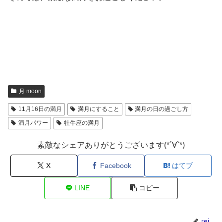
月 moon
11月16日の満月
満月にすること
満月の日の過ごし方
満月パワー
牡牛座の満月
素敵なシェアありがとうございます(*´∀`*)
X
Facebook
はてブ
LINE
コピー
rei