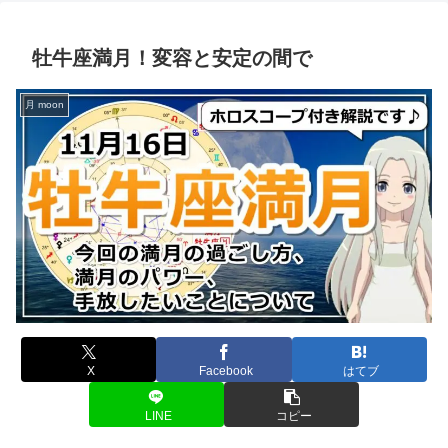
牡牛座満月！変容と安定の間で
月 moon
X
Facebook
はてブ
LINE
コピー