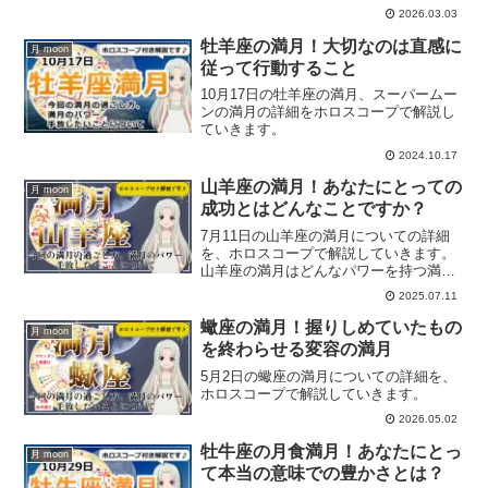
2026.03.03
牡羊座の満月！大切なのは直感に
月 moon
従って行動すること
10月17日の牡羊座の満月、スーパームー
ンの満月の詳細をホロスコープで解説し
ていきます。
2024.10.17
山羊座の満月！あなたにとっての
月 moon
成功とはどんなことですか？
7月11日の山羊座の満月についての詳細
を、ホロスコープで解説していきます。
山羊座の満月はどんなパワーを持つ満月
なのか？
2025.07.11
蠍座の満月！握りしめていたもの
月 moon
を終わらせる変容の満月
5月2日の蠍座の満月についての詳細を、
ホロスコープで解説していきます。
2026.05.02
牡牛座の月食満月！あなたにとっ
月 moon
て本当の意味での豊かさとは？