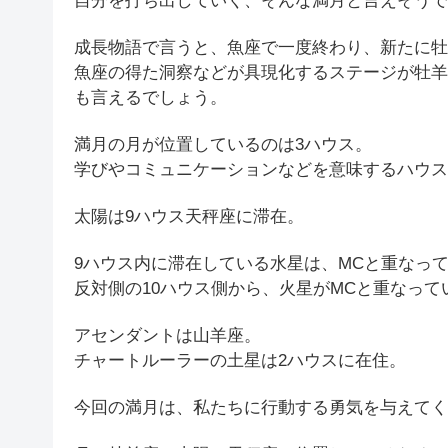
自分を打ち出していく、そんな満月と言えそうで
成長物語で言うと、魚座で一度終わり、新たに牡
魚座の得た洞察などが具現化するステージが牡羊
も言えるでしょう。
満月の月が位置しているのは3ハウス。
学びやコミュニケーションなどを意味するハウス
太陽は9ハウス天秤座に滞在。
9ハウス内に滞在している水星は、MCと重なっ
反対側の10ハウス側から、火星がMCと重なって
アセンダントは山羊座。
チャートルーラーの土星は2ハウスに在住。
今回の満月は、私たちに行動する勇気を与えてく