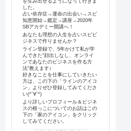
を生み出せるようになって行きま
した。
占い依存症→運命の出会い→スピ
知恵開始→鑑定→講座→2020年
SBアカデミー開講へ！
あなたも理想の人生を占いスピビ
ジネスで作りませんか？
ライン登録で、5年かけて私が学
んできた”顔出しなし、オンライ
ンであなたのビジネスを作る方
法”教えます♪
好きなことを仕事にしていきたい
方は、この下の「ラインのアイコ
ン」よりぜひ登録してみてくださ
い(*´∀`*)
より詳しいプロフィール＆ビジネ
スの根っこについてのお話はこの
下の「家のアイコン」をクリック
してみてください。