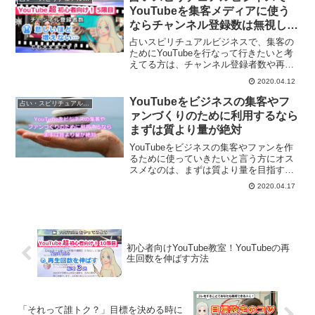
す。
YouTubeを集客メディアに使う
ならチャンネル登録数は無視しよ
う！
占いスピリチュアルビジネスで、集客の
ためにYouTubeを行なって行きたいと考
えてる方は、チャンネル登録者数や再生
回数を意識しすぎるのは危険です。何の
2020.04.12
ためのYouTubeなのか？考えてから使っ
てみることについて解説します。
YouTubeをビジネスの集客やフ
占い・スピリチュアルビジネス
ァンづくりのために利用するなら
まずは質より量が絶対
YouTubeをビジネスの集客やファンを作
るために使っていきたいと言う方にオス
スメなのは、まずは質より量を目指すこ
とです。ある程度の量がないと、
2020.04.17
YouTubeから認めてもらえないからで
す。質より量についてご紹介します。
初心者向けYouTube教室！YouTubeの再
生回数を伸ばす方法
「それって誰トク？」目標を決める時に