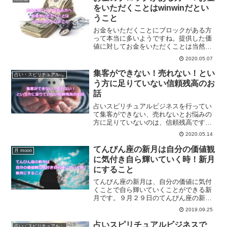
をいただくことはwinwinだとい
うこと
お金をいただくことにブロックがある方
って本当に多いようですね。提供した価
値に対してお金をいただくことは当然の
ことです。お金をいただくことはwinwin
2020.05.07
だということについてご紹介していきま
す。
集客ができない！売れない！とい
占い・スピリチュアルビジネス
う方に足りていない信頼残高のお
話
占いスピリチュアルビジネスを行ってい
て集客ができない、売れないとお悩みの
方に足りていないのは、信頼残高です。
信頼残高を上げていくことであなたの商
2020.05.14
品は売れるようになっていくというお話
をしていきます。
てんびん座の新月は自分の価値観
月 moon
に気付き自ら輝いていく時！新月
にすること
てんびん座の新月は、自分の価値に気付
くことで自ら輝いていくことができる新
月です。９月２９日のてんびん座の新月
は金星が主役です。金星を上手に使いて
2019.09.25
んびん座のパワーを得ることでハッピー
になれる新月にする事について解説しま
占いスピリチュアルビジネスで
占い・スピリチュアルビジネス