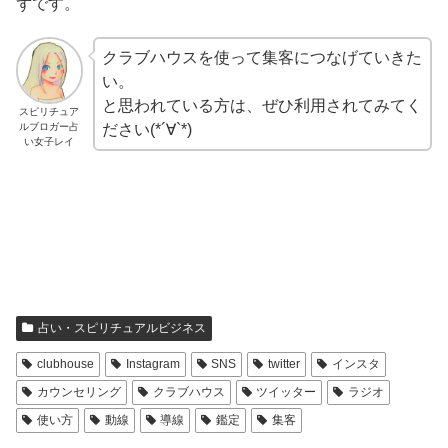
ずです。
クラブハウスを使って集客につなげていきた
い。
と思われている方は、ぜひ利用されてみてく
スピリチュア
ルブロガー占
ださい(*´∀`*)
い女子レイ
占い・スピリチュアルビジネス
clubhouse
Instagram
SNS
twitter
インスタ
カウンセリング
クラブハウス
ツイッター
ラジオ
使い方
動線
導線
鑑定
集客