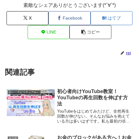
素敵なシェアありがとうございます(*´∀`*)
X
Facebook
はてブ
LINE
コピー
rei
関連記事
初心者向けYouTube教室！
占い・スピリチュアルビジネス
YouTubeの再生回数を伸ばす方
法
YouTubeをはじめてみたけど、全然再生
回数が伸びない。そんなお悩みを抱えて
いる方は多いはずです。私も最初の頃
は、登録者の方も増えなければ再生回数
はスズメの涙でした。
お金のブロックがある方へ！お金
未分類