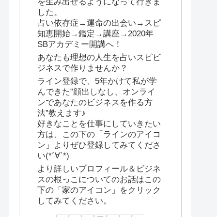
を生み出せるようになって行きま
した。
占い依存症→運命の出会い→スピ
知恵開始→鑑定→講座→2020年
SBアカデミー開講へ！
あなたも理想の人生を占いスピビ
ジネスで作りませんか？
ライン登録で、5年かけて私が学
んできた”顔出しなし、オンライ
ンであなたのビジネスを作る方
法”教えます♪
好きなことを仕事にしていきたい
方は、この下の「ラインのアイコ
ン」よりぜひ登録してみてくださ
い(*´∀`*)
より詳しいプロフィール＆ビジネ
スの根っこについてのお話はこの
下の「家のアイコン」をクリック
してみてください。