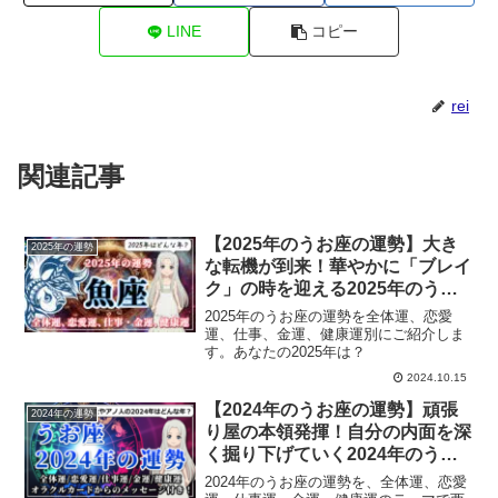
LINE
コピー
rei
関連記事
【2025年のうお座の運勢】大き
2025年の運勢
な転機が到来！華やかに「ブレイ
ク」の時を迎える2025年のうお
座
2025年のうお座の運勢を全体運、恋愛
運、仕事、金運、健康運別にご紹介しま
す。あなたの2025年は？
2024.10.15
【2024年のうお座の運勢】頑張
2024年の運勢
り屋の本領発揮！自分の内面を深
く掘り下げていく2024年のうお
座
2024年のうお座の運勢を、全体運、恋愛