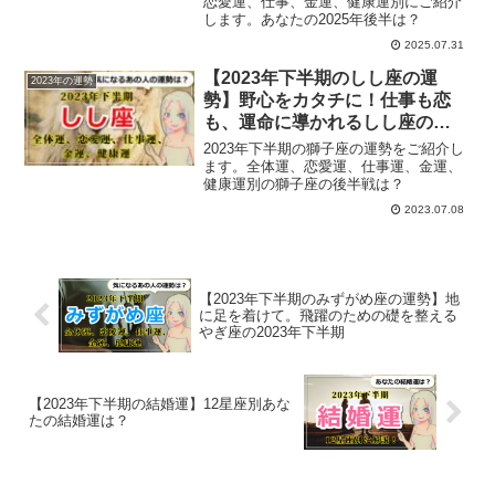
恋愛運、仕事、金運、健康運別にご紹介
します。あなたの2025年後半は？
2025.07.31
【2023年下半期のしし座の運
2023年の運勢
勢】野心をカタチに！仕事も恋
も、運命に導かれるしし座の
2023年下半期
2023年下半期の獅子座の運勢をご紹介し
ます。全体運、恋愛運、仕事運、金運、
健康運別の獅子座の後半戦は？
2023.07.08
【2023年下半期のみずがめ座の運勢】地
に足を着けて。飛躍のための礎を整える
やぎ座の2023年下半期
【2023年下半期の結婚運】12星座別あな
たの結婚運は？