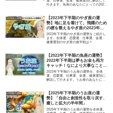
運、仕事運、金運、健康運別に解説して
行きます。魚座のあなたにとっての2023
年は？
【2023年下半期のやぎ座の運
2023年の運勢
勢】地に足を着けて。飛躍のため
の礎を整えるやぎ座の2023年下
半期
2023年下半期のやぎ座の運勢をご紹介し
ます。全体運、恋愛運、仕事運、金運、
健康運別のやぎ座の後半戦は？
【2022年下半期の魚座の運勢】
2022年の運勢
2022年下半期は夢もお金も両方
キャッチ！なにより大事なことは
あなた自身が楽しむこと
2022年下半期のうお座の運勢を、全体
運、恋愛運、仕事運、金運、健康運別に
解説して行きます。うお座のあなたにと
っての2022年後半は？
【2025年下半期のうお座の運
2025年の運勢
勢】「自由と創造性を取り戻す、
癒しと拡大の半年間」
2025年下半期のうお座の運勢を全体運、