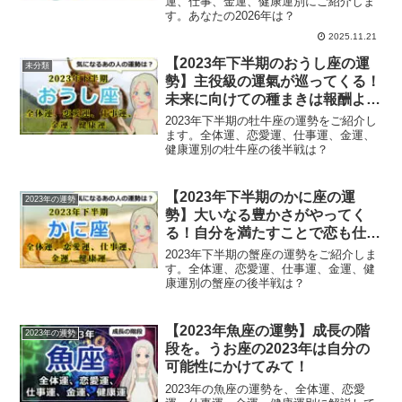
運、仕事、金運、健康運別にご紹介しま
す。あなたの2026年は？
2025.11.21
【2023年下半期のおうし座の運
未分類
勢】主役級の運氣が巡ってくる！
未来に向けての種まきは報酬より
も「やりがい」重視で
2023年下半期の牡牛座の運勢をご紹介し
ます。全体運、恋愛運、仕事運、金運、
健康運別の牡牛座の後半戦は？
【2023年下半期のかに座の運
2023年の運勢
勢】大いなる豊かさがやってく
る！自分を満たすことで恋も仕事
も幸転♪
2023年下半期の蟹座の運勢をご紹介しま
す。全体運、恋愛運、仕事運、金運、健
康運別の蟹座の後半戦は？
【2023年魚座の運勢】成長の階
2023年の運勢
段を。うお座の2023年は自分の
可能性にかけてみて！
2023年の魚座の運勢を、全体運、恋愛