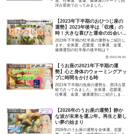
運、仕事運、金運、健康運のテーマで西
洋占星術で占ってみました。
【2023年下半期のおひつじ座の
2023年の運勢
運勢】2023年後半は「収穫」の
時！大きな喜びと運命の出会いが
もたらされる
2023年下半期の牡羊座の運勢をご紹介し
ます。全体運、恋愛運、仕事運、金運、
健康運別の牡羊座の後半戦は？
2023.06.30
【うお座の2021年下半期の運
2021年の運勢
勢】心と身体のウォーミングアッ
プに時間をかける時
2021年下半期の魚座の運勢を、西洋占星
術で占ってみました。全体運、恋愛運、
仕事運、金運、健康運別にご紹介しま
す。
【2026年のうお座の運勢】静か
2026年の運勢
な波が未来を運ぶ年。再生と新し
い夢の始まり
2026年のうお座の運勢を全体運、恋愛