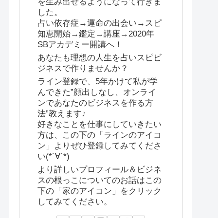
を生み出せるようになって行きま
した。
占い依存症→運命の出会い→スピ
知恵開始→鑑定→講座→2020年
SBアカデミー開講へ！
あなたも理想の人生を占いスピビ
ジネスで作りませんか？
ライン登録で、5年かけて私が学
んできた”顔出しなし、オンライ
ンであなたのビジネスを作る方
法”教えます♪
好きなことを仕事にしていきたい
方は、この下の「ラインのアイコ
ン」よりぜひ登録してみてくださ
い(*´∀`*)
より詳しいプロフィール＆ビジネ
スの根っこについてのお話はこの
下の「家のアイコン」をクリック
してみてください。