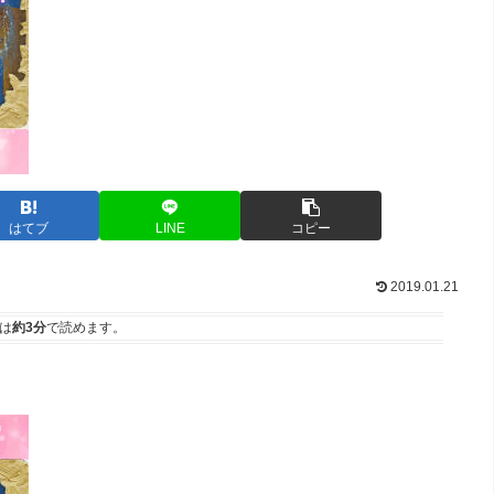
はてブ
LINE
コピー
2019.01.21
は
約3分
で読めます。