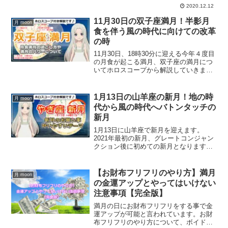
2020.12.12
11月30日の双子座満月！半影月
月 moon
食を伴う風の時代に向けての改革
の時
11月30日、18時30分に迎える今年４度目
の月食が起こる満月、双子座の満月につ
いてホロスコープから解説していきま
す。どんな過ごし方をすればいいのか？
また、今回の双子座の満月のパワーにつ
いて解説していきます。
1月13日の山羊座の新月！地の時
月 moon
代から風の時代へバトンタッチの
新月
1月13日に山羊座で新月を迎えます。
2021年最初の新月、グレートコンジャン
クション後に初めての新月となります。
山羊座と水瓶座に惑星が集中する新月
で、お仕事に焦点が当たる新月になりま
す。ホロスコープを交えて山羊座の新月
【お財布フリフリのやり方】満月
月 moon
を解説していきます。
の金運アップとやってはいけない
注意事項【完全版】
満月の日にお財布フリフリをする事で金
運アップが可能と言われています。お財
布フリフリのやり方について、ボイドタ