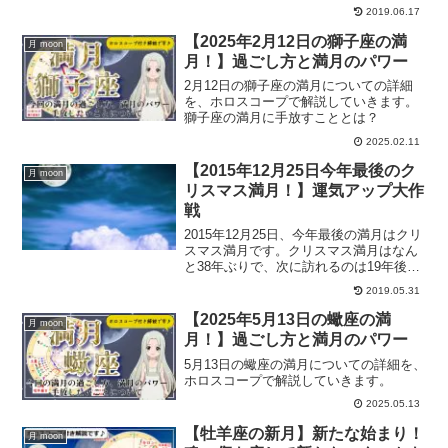
イムは避けるべきか？お財布フリフリの
2019.06.17
注意事項について、また様々なお財布フ
リフリに関する質問に答えます。
【2025年2月12日の獅子座の満
月 moon
月！】過ごし方と満月のパワー
2月12日の獅子座の満月についての詳細
を、ホロスコープで解説していきます。
獅子座の満月に手放すこととは？
2025.02.11
【2015年12月25日今年最後のク
月 moon
リスマス満月！】運気アップ大作
戦
2015年12月25日、今年最後の満月はクリ
スマス満月です。クリスマス満月はなん
と38年ぶりで、次に訪れるのは19年後で
す。そんなクリスマス満月について、そ
2019.05.31
して満月の日に運気アップするための方
法をご紹介していきます。
【2025年5月13日の蠍座の満
月 moon
月！】過ごし方と満月のパワー
5月13日の蠍座の満月についての詳細を、
ホロスコープで解説していきます。
2025.05.13
【牡羊座の新月】新たな始まり！
月 moon