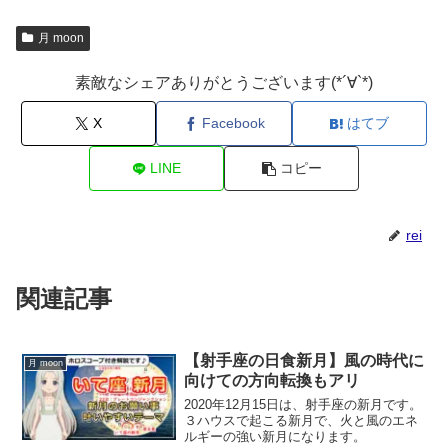
月 moon
素敵なシェアありがとうございます(*´∀`*)
X
Facebook
はてブ
LINE
コピー
rei
関連記事
【射手座の日食新月】風の時代に
月 moon
向けての方向転換もアリ
2020年12月15日は、射手座の新月です。
３ハウスで起こる新月で、火と風のエネ
ルギーの強い新月になります。