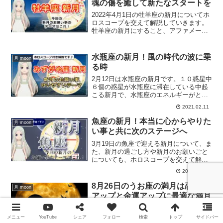
魂の傷を癒して新たなスタートを
2022年4月1日の牡羊座の新月についてホ
ロスコープを交えて解説していきます。
牡羊座の新月にすること、アファメーシ
ョン、お願い事は？
水瓶座の新月！風の時代の波に乗
月 moon
る時
2月12日は水瓶座の新月です。１０惑星中
６個の惑星が水瓶座に滞在している中起
こる新月で、水瓶座のエネルギーがとっ
ても強い新月になります。そんな新月に
2021.02.11
するべきこと、新月のお願い事について
解説していきます。
魚座の新月！本当に心からやりた
月 moon
い事と共に次のステージへ
3月19日の魚座で迎える新月について、ま
た、新月の過ごし方や新月のお願いごと
についても、ホロスコープを交えて解説
していきます。
2026.03.19
8月26日のうお座の満月は恋愛運
月 moon
アップと金運アップに最適な満月
8月26日のうお座の満月は、恋愛運アッ
プ、そして金運アップに最適な満月にな
メニュー
YouTube
シェア
フォロー
検索
トップ
サイドバー