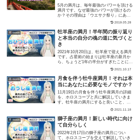
5月の満月は、毎年最強のパワーを頂ける
満月です。なぜ最強のパワーが頂けるの
か？その理由は「ウエサク祭り」にあり
ます。ウエサク祭りとはどんなお祭りな
2019.05.28
のか？5月の満月が最強のパワーあふれる
日である理由についてご紹介します。
牡羊座の満月！半年間の振り返り
月 moon
と本当の自分の魂の道に気づくと
き
2021年10月20日は、牡羊座で迎える満月
です。占星術の始まりは牡羊座の新月か
ら、ちょうど1年の半分がすぎたことに。
牡羊座の満月の詳細と過ごし方とは？
2021.10.17
月食を伴う牡牛座満月！それは本
月 moon
当にあなたに必要なモノですか？
11月19日の月食を伴う牡牛座満月の詳細
を、ホロスコープと共に解説していきま
す。牡牛座の満月にすると良いこと、手
放したいモノは何なのか？ぜひチェック
2021.11.18
してみてください。
獅子座の満月！新しい時代に向け
月 moon
て自分らしく
2022年2月17日の獅子座の満月につい
て、ホロスコープを交えて解説していき