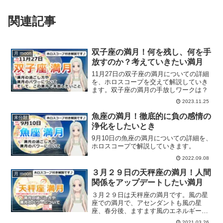
関連記事
双子座の満月！何を残し、何を手
月 moon
放すのか？考えていきたい満月
11月27日の双子座の満月についての詳細
を、ホロスコープを交えて解説していき
ます。双子座の満月の手放しワークは？
2023.11.25
魚座の満月！徹底的に負の感情の
未分類
浄化をしたいとき
9月10日の魚座の満月についての詳細を、
ホロスコープで解説していきます。
2022.09.08
３月２９日の天秤座の満月！人間
月 moon
関係をアップデートしたい満月
３月２９日は天秤座の満月です。風の星
座での満月で、アセンダントも風の星
座、春分後、ますます風のエネルギー感
が強まっている満月です。満月の過ごし
2021.03.26