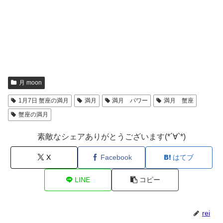
月 moon
1月7日 蟹座の満月
満月
満月 パワー
満月 蟹座
蟹座の満月
素敵なシェアありがとうございます(*´∀`*)
X
Facebook
はてブ
LINE
コピー
rei