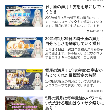
方、天秤座の満月のパワーについてホロ
スコープを交えて解説していきます。
射手座の満月！妄想を形にしてい
月 moon
くとき
2022年6月14日の射手座の満月につい
て、ホロスコープを交えて解説していき
ます。満月の過ごし方について、すると
良いことについてご紹介します。
2022.06.13
2021年1月29日の獅子座の満月！
月 moon
自分らしさを解放していく満月
１月２９日は、2021年最初の満月を獅子
座で迎えます。獅子座といえばワクワク
するエネルギーの星座で、自己実現、自
分らしさに焦点が当たる満月です。満月
の詳細を、ホロスコープを交えて解説し
ていきます。獅子座の満月のパワーとす
蟹座の満月！1年の初めに宇宙が
月 moon
ると良いことは？
与えてくれた目標設定の時間
1月3日の蟹座の満月についての詳細を、
ホロスコープで解説していきます。
2026.01.03
5月の満月は毎年最強のパワーを
月 moon
いただける理由はウエサク祭りに
あり！