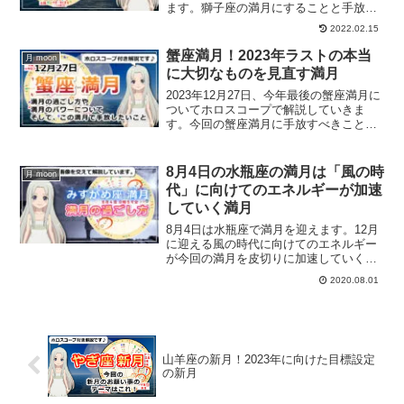
ます。獅子座の満月にすることと手放す
こととは？
2022.02.15
蟹座満月！2023年ラストの本当
月 moon
に大切なものを見直す満月
2023年12月27日、今年最後の蟹座満月に
ついてホロスコープで解説していきま
す。今回の蟹座満月に手放すべきこと
は？
8月4日の水瓶座の満月は「風の時
月 moon
代」に向けてのエネルギーが加速
していく満月
8月4日は水瓶座で満月を迎えます。12月
に迎える風の時代に向けてのエネルギー
が今回の満月を皮切りに加速していく満
月になります。ホロスコープを交えて、
2020.08.01
水瓶座の満月の詳細情報や水瓶座の満月
のパワーについて解説します。
山羊座の新月！2023年に向けた目標設定
の新月