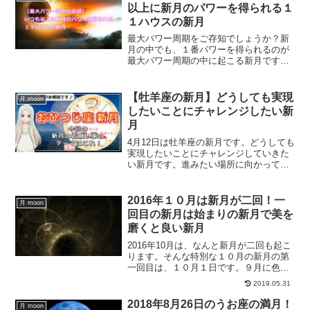
愛運アップする方法です。
以上に新月のパワーを得られる１
１ハウスの新月
最大パワー周期をご存知でしょうか？新
月の中でも、１番パワーを得られるのが
最大パワー周期の中に起こる新月です。
最大パワー周期は、人それぞれ異なりま
す。その方の出生図の１１ハウスという
場所を太陽が通過している間を最大パワ
【牡羊座の新月】どうしても実現
月 moon
ー周期というからです。最大パワー周期
したいことにチャレンジしたい新
の調べ方についてご紹介します。
月
4月12日は牡羊座の新月です。どうしても
実現したいことにチャレンジしていきた
い新月です。進みたい場所に向かって、
新しいスタートを切るのに最適な新月に
なります。牡羊座の新月の過ごし方、最
適な新月のお願い事は？
2016年１０月は新月が二回！一
月 moon
回目の新月は始まりの新月で美を
磨くと良い新月
2016年10月は、なんと新月が二回も起こ
ります。そんな特別な１０月の新月の第
一回目は、１０月１日です。９月に色々
といらないものを手放し、あなたの中に
2019.05.31
は余裕があるはずです。手放した隙間
に、新しいものを入れる絶好の機会が今
2018年8月26日のうお座の満月！
月 moon