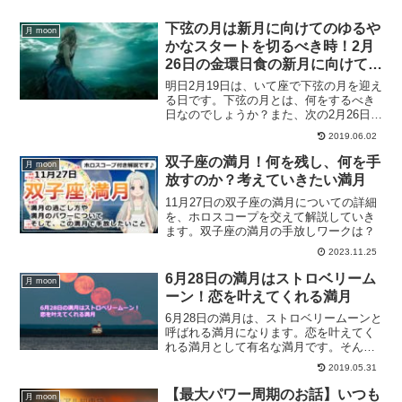
いきます。
下弦の月は新月に向けてのゆるや
月 moon
かなスタートを切るべき時！2月
26日の金環日食の新月に向けてす
ること
明日2月19日は、いて座で下弦の月を迎え
る日です。下弦の月とは、何をするべき
日なのでしょうか？また、次の2月26日の
金環日食の新月に向けてするべきことな
2019.06.02
どをご紹介していきます。
双子座の満月！何を残し、何を手
月 moon
放すのか？考えていきたい満月
11月27日の双子座の満月についての詳細
を、ホロスコープを交えて解説していき
ます。双子座の満月の手放しワークは？
2023.11.25
6月28日の満月はストロベリーム
月 moon
ーン！恋を叶えてくれる満月
6月28日の満月は、ストロベリームーンと
呼ばれる満月になります。恋を叶えてく
れる満月として有名な満月です。そんな6
月28日の満月ですが、恋を叶えたいとい
2019.05.31
う方は恋愛について自分自身と対話して
みると良いでしょう。山羊座の満月に恋
【最大パワー周期のお話】いつも
月 moon