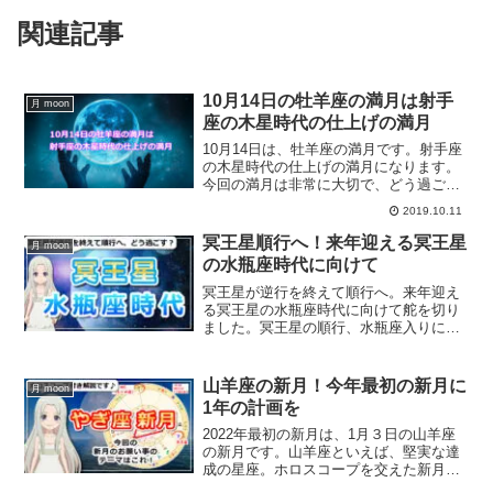
関連記事
10月14日の牡羊座の満月は射手
月 moon
座の木星時代の仕上げの満月
10月14日は、牡羊座の満月です。射手座
の木星時代の仕上げの満月になります。
今回の満月は非常に大切で、どう過ごす
か？で2020年をどう迎えられるか変わっ
2019.10.11
てきます。牡羊座の満月のホロスコープ
を交えた詳細を過ごし方をご紹介しま
冥王星順行へ！来年迎える冥王星
月 moon
す。
の水瓶座時代に向けて
冥王星が逆行を終えて順行へ。来年迎え
る冥王星の水瓶座時代に向けて舵を切り
ました。冥王星の順行、水瓶座入りにつ
いてホロスコープを交えて解説します。
山羊座の新月！今年最初の新月に
月 moon
1年の計画を
2022年最初の新月は、1月３日の山羊座
の新月です。山羊座といえば、堅実な達
成の星座。ホロスコープを交えた新月の
解説、お願い事などについてお伝えして