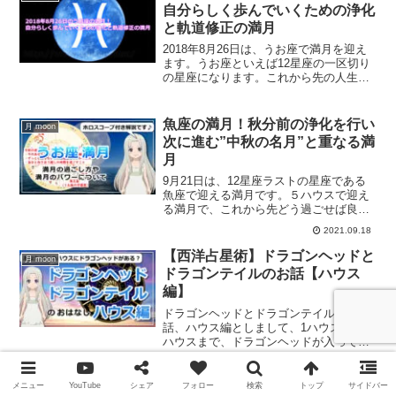
回の新月です。１０月の天秤座の新月に
自分らしく歩んでいくための浄化
するべき美を磨くこと、人間関係の改善
と軌道修正の満月
を図ること、未来地図を描くことについ
て解説していきます。
2018年8月26日は、うお座で満月を迎え
ます。うお座といえば12星座の一区切り
の星座になります。これから先の人生を
自分らしく歩いていくためにも、浄化を
行い軌道修正をしていきませんか？うお
座の満月の過ごし方です。
魚座の満月！秋分前の浄化を行い
月 moon
次に進む”中秋の名月”と重なる満
月
9月21日は、12星座ラストの星座である
魚座で迎える満月です。５ハウスで迎え
る満月で、これから先どう過ごせば良い
のか？示唆されている満月と言えます。
2021.09.18
魚座の満月の過ごし方は？
【西洋占星術】ドラゴンヘッドと
月 moon
ドラゴンテイルのお話【ハウス
編】
ドラゴンヘッドとドラゴンテイルのお
話、ハウス編としまして、1ハウスから12
ハウスまで、ドラゴンヘッドが入ってい
るハウスのテーマについてご紹介しま
す。
メニュー
YouTube
シェア
フォロー
検索
トップ
サイドバー