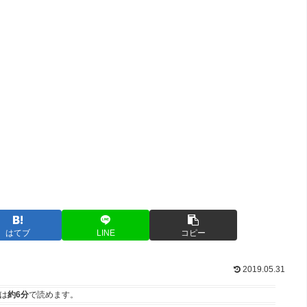
はてブ
LINE
コピー
2019.05.31
は
約6分
で読めます。