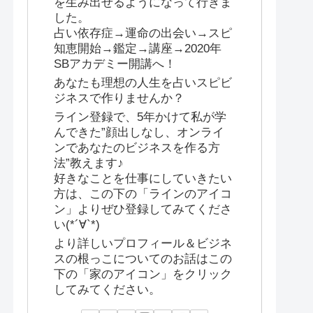
を生み出せるようになって行きま
した。
占い依存症→運命の出会い→スピ
知恵開始→鑑定→講座→2020年
SBアカデミー開講へ！
あなたも理想の人生を占いスピビ
ジネスで作りませんか？
ライン登録で、5年かけて私が学
んできた”顔出しなし、オンライ
ンであなたのビジネスを作る方
法”教えます♪
好きなことを仕事にしていきたい
方は、この下の「ラインのアイコ
ン」よりぜひ登録してみてくださ
い(*´∀`*)
より詳しいプロフィール＆ビジネ
スの根っこについてのお話はこの
下の「家のアイコン」をクリック
してみてください。