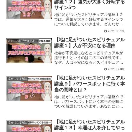
講座１２】運気が大きく好転する
サイン5つ
地に足がついたスピリチュアル講座１２
では、運気が大きく好転するサイン５つ
について解説していきます。どんなサイ
ンが現れたら運気好転のとき？
2021.08.13
【地に足がついたスピリチュアル
占い・スピリチュアルビジネス
講座１】人が不安になる理由
社会が不安定になるとスピリチュアルが
流行る！というのはこの世の通説です。
なぜ、人は不安になるとスピリチュアル
に走ることになるのでしょうか？スピリ
2021.07.08
チュアルは、フワフワした怪しいものと
いう捉え方をされる方もいらっしゃるか
【地に足がついたスピリチュアル
幸せになる方法
もしれませんが、数回にわたり「地に足
講座９】パワースポットに行く本
がついたスピリチュアル講座」をお届け
当の意味とは？
していきます。
地に足がついたスピリチュアル講座９で
は、パワースポットにいく本当の意味に
ついて解説していきます。あなたにとっ
てパワースポットとはどんな場所です
か？
【地に足がついたスピリチュアル
幸せになる方法
講座１３】幸運は人を介してやっ