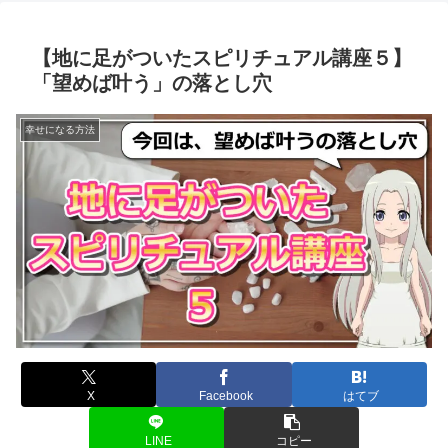
【地に足がついたスピリチュアル講座５】
「望めば叶う」の落とし穴
幸せになる方法
X
Facebook
はてブ
LINE
コピー