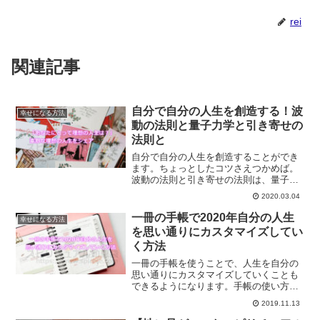
rei
関連記事
自分で自分の人生を創造する！波
幸せになる方法
動の法則と量子力学と引き寄せの
法則と
自分で自分の人生を創造することができ
ます。ちょっとしたコツさえつかめば。
波動の法則と引き寄せの法則は、量子力
学の観点から解決することができます。
2020.03.04
引き寄せをたやすくし、あなたの人生を
自分の手で創造していく方法とは？
一冊の手帳で2020年自分の人生
幸せになる方法
を思い通りにカスタマイズしてい
く方法
一冊の手帳を使うことで、人生を自分の
思い通りにカスタマイズしていくことも
できるようになります。手帳の使い方次
第でです。2020年は、自分の人生を自分
2019.11.13
自身でカスタマイズしてみませんか？