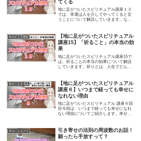
てくる
地に足がついたスピリチュアル講座１３
では、幸運は人を介してやってくると言
うことについて解説していきます。なん
だかんだ、人はお返ししたい、お役に立
ちたいと思う生き物なのです。
【地に足がついたスピリチュアル
幸せになる方法
講座15】「祈ること」の本当の効
果
地に足がついたスピリチュアル講座15で
は、祈ることの本当の効果について解説
していきます。祈りとは、人生でどんな
役割を果たしているのか？ご紹介してい
きます。
【地に足がついたスピリチュアル
幸せになる方法
講座６】いつまで経っても幸せに
なれない理由
地に足がついたスピリチュアル 講座６回
目今回は、いつまで経っても幸せになれ
ない理由についてご紹介します。幸せに
なりたい、でもなれない。そんなジレン
マを抱えている方におすすめの記事で
す。
引き寄せの法則の周波数のお話！
幸せになる方法
願ったら手放すって？