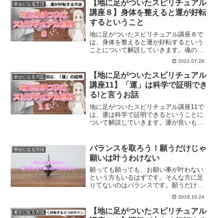
【地に足がついたスピリチュアル
幸せになる方法
講座８】身体を整えると運が好転
するということ
地に足がついたスピリチュアル講座８で
は、身体を整えると運が好転するという
ことについて解説していきます。魂の入
れ物である体の整え方とは？
2021.07.28
【地に足がついたスピリチュアル
幸せになる方法
講座11】「運」は科学で証明でき
る!と言うお話
地に足がついたスピリチュアル講座11で
は、運は科学で証明できるということに
ついて解説していきます。運が良いも悪
いも、全て自分次第です。自分が変われ
ば世界が変わるの意味とは？
バランスを取ろう！願うだけじゃ
幸せになる方法
願いは叶うわけない
願っても願っても、お願い事が叶わない
という方もいるはずです。そんな方に足
りてないのはバランスです。願うだけで
は願いは叶いません。具体的にどうした
2019.10.24
ら願いが叶うのか？解説します。
【地に足がついたスピリチュアル
幸せになる方法