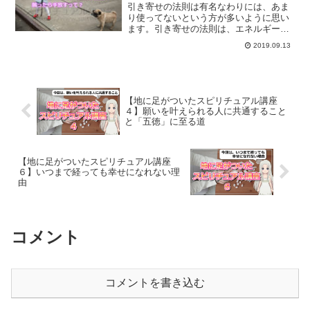
引き寄せの法則は有名なわりには、あま
り使ってないという方が多いように思い
ます。引き寄せの法則は、エネルギーの
周波数と関係があります。また、同時に
2019.09.13
量子力学でも解説することができるのが
引き寄せの法則です。願ったら手放すと
願いが叶う理由とは？
【地に足がついたスピリチュアル講座
４】願いを叶えられる人に共通すること
と「五徳」に至る道
【地に足がついたスピリチュアル講座
６】いつまで経っても幸せになれない理
由
コメント
コメントを書き込む