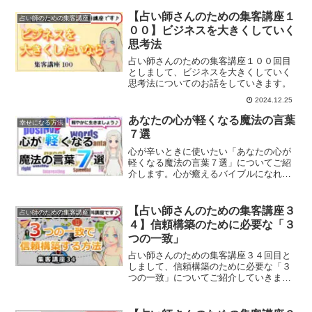
【占い師さんのための集客講座１
占い師のための集客講座
００】ビジネスを大きくしていく
思考法
占い師さんのための集客講座１００回目
としまして、ビジネスを大きくしていく
思考法についてのお話をしていきます。
2024.12.25
あなたの心が軽くなる魔法の言葉
幸せになる方法
７選
心が辛いときに使いたい「あなたの心が
軽くなる魔法の言葉７選」についてご紹
介します。心が癒えるバイブルになれば
と思います。
【占い師さんのための集客講座３
占い師のための集客講座
４】信頼構築のために必要な「３
つの一致」
占い師さんのための集客講座３４回目と
しまして、信頼構築のために必要な「３
つの一致」についてご紹介していきま
す。