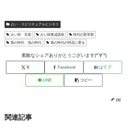
占い・スピリチュアルビジネス
占い師 言葉
占い師養成講座
時代の変革期
風の時代 地の時代
風の時代の時流に乗る
素敵なシェアありがとうございます(*´∀`*)
X
Facebook
はてブ
LINE
コピー
rei
関連記事