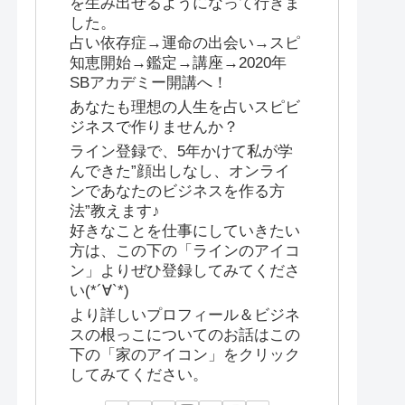
を生み出せるようになって行きま
した。
占い依存症→運命の出会い→スピ
知恵開始→鑑定→講座→2020年
SBアカデミー開講へ！
あなたも理想の人生を占いスピビ
ジネスで作りませんか？
ライン登録で、5年かけて私が学
んできた”顔出しなし、オンライ
ンであなたのビジネスを作る方
法”教えます♪
好きなことを仕事にしていきたい
方は、この下の「ラインのアイコ
ン」よりぜひ登録してみてくださ
い(*´∀`*)
より詳しいプロフィール＆ビジネ
スの根っこについてのお話はこの
下の「家のアイコン」をクリック
してみてください。