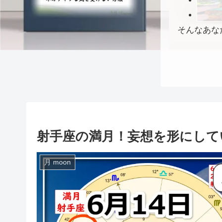
そんなあな
射手座の満月！妄想を形にして
月 moon