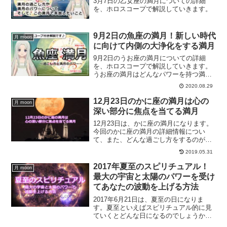
3月7日の乙女座の満月についての詳細
を、ホロスコープで解説していきます。
9月2日の魚座の満月！新しい時代
月 moon
に向けて内側の大浄化をする満月
9月2日のうお座の満月についての詳細
を、ホロスコープで解説していきます。
うお座の満月はどんなパワーを持つ満月
なのか？この動画を見ることで、今回の
2020.08.29
うお座の満月の過ごし方やうお座の満月
のパワーについて解説していきます。
12月23日のかに座の満月は心の
月 moon
深い部分に焦点を当てる満月
12月23日は、かに座の満月になります。
今回のかに座の満月の詳細情報につい
て、また、どんな過ごし方をするのがオ
ススメの満月なのでしょうか？かに座の
2019.05.31
満月の詳細について、また、オススメの
過ごし方についてご紹介します。
2017年夏至のスピリチュアル！
月 moon
最大の宇宙と太陽のパワーを受け
てあなたの波動を上げる方法
2017年6月21日は、夏至の日になりま
す。夏至といえばスピリチュアル的に見
ていくとどんな日になるのでしょうか？
最大の宇宙のパワー、そして太陽のパワ