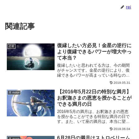
rei
関連記事
復縁したい方必見！金星の逆行に
恋愛
より復縁できるパワーが増大中っ
て本当？
復縁したいと思われてる方は、今の期間
がチャンスです。金星の逆行により、復
縁できるパワーが高まっている時なので
す。私たちは、星の影響を少なからず受
2019.05.31
けながら生きています。そんな中、今の
とても大切な期間に彼との復縁に向けて
【2016年5月22日の特別な満月】
月 moon
するべきことをご紹介します。
お釈迦さまの恩恵を授かることが
できる満月の日
2016年5月の満月は、お釈迦さまの恩恵
を授かることができる特別な満月の日で
す。また、いて座の満月は、本当に望む
ものを手に入れる、そんな満月の日なの
2019.06.04
です。5月22日の満月について、解説して
いきます。
6月28日の満月はストロベリーム
月 moon