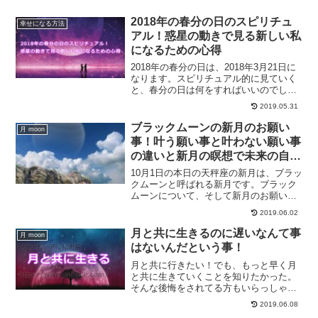
ーを受け取り波動を上げていくために今
日することについてご紹介します。
2018年の春分の日のスピリチュ
幸せになる方法
アル！惑星の動きで見る新しい私
になるための心得
2018年の春分の日は、2018年3月21日に
なります。スピリチュアル的に見ていく
と、春分の日は何をすればいいのでしょ
うか？今回の春分の日にオススメの過ご
2019.05.31
し方を、惑星の動きからご紹介します。
ブラックムーンの新月のお願い
月 moon
事！叶う願い事と叶わない願い事
の違いと新月の瞑想で未来の自分
の望みを知る方法
10月1日の本日の天秤座の新月は、ブラッ
クムーンと呼ばれる新月です。ブラック
ムーンについて、そして新月のお願い事
で叶う願い事と叶わない願い事の違いに
2019.06.02
ついて、新月の瞑想を行うことによっ
て、自分自身の進んでいきたい方向を知
月と共に生きるのに遅いなんて事
月 moon
る方法について解説していきます。
はないんだという事！
月と共に行きたい！でも、もっと早く月
と共に生きていくことを知りたかった。
そんな後悔をされてる方もいらっしゃる
ようですね。今からでも全く遅くありま
2019.06.08
せん。月と共に生きるのに、始めるのが