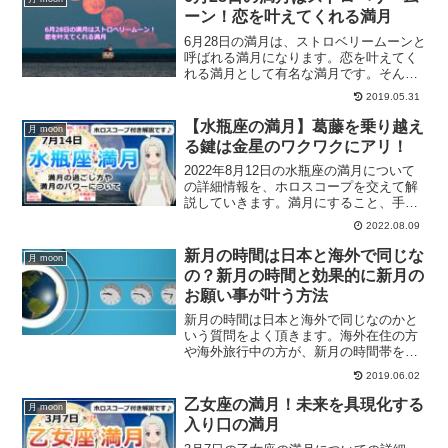
ーン！恋を叶えてくれる満月
6月28日の満月は、ストロベリームーンと
呼ばれる満月になります。恋を叶えてく
れる満月として有名な満月です。そんな6
月28日の満月ですが、恋を叶えたいとい
2019.05.31
う方は恋愛について自分自身と対話して
みると良いでしょう。山羊座の満月に恋
【水瓶座の満月】葛藤を乗り越え
月 moon
愛運アップする方法です。
る鍵は金星のワクワクにアリ！
2022年8月12日の水瓶座の満月について
の詳細情報を、ホロスコープを交えて解
説していきます。満月にすること、手放
したいこととは？
2022.08.09
新月の時間は日本と海外で同じな
月 moon
の？新月の時間と効果的に新月の
お願い事が叶う方法
新月の時間は日本と海外で同じなのかと
いう質問をよく頂きます。海外在住の方
や海外旅行中の方が、新月の時間帯をチ
ェックする方法をご紹介します。また、
2019.06.02
新月の願いが効果的に叶うのはどういう
時なのか、ご紹介していきます。
乙女座の満月！未来を具現化する
月 moon
入り口の満月