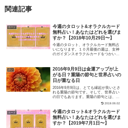
関連記事
今週のタロット&オラクルカード
カード
無料占い！あなたはどれを選びま
すか？【2018年10月29日〜】
今週のタロット、オラクルカード無料占
いになります。１０月最後の週は、女神
のガイダンスオラクルカードをつかい、
占ってみました。今週のあなたに必要な
アドバイスは何？
2016年9月9日は金運アップが上
占い
がる日？重陽の節句と世界占いの
日が重なる日
2016年9月9日は、とても縁起が良いとさ
れる重陽の節句です。そして、世界占い
の日でもあります。重陽の節句とは、ど
んな日なのでしょうか？重陽の日にする
2019.06.02
と運気が上がる事、また、世界占いの日
についても、ご紹介していきます。
今週のタロット&オラクルカード
カード
無料占い！あなたはどれを選びま
すか？【2019年7月1日〜】