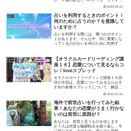
直感で感じることは天からのメッセージ
2019.09.22
です。天からのメッセージに従って、一
週間を過ごしてみませんか？
占いを利用するときのポイント！
占い
何のために占うのか？を意識して
いますか？
占いを利用する際には、幾つかのポイン
トがあります。そんな中、特に重要にな
ってくるのが占いを何のために利用する
のか、きちんと意識して利用することで
す。占いを利用する時の大切なポイント
についてご紹介します。
【オラクルカードリーディング講
カード
座１６】恋愛について見るならコ
レ！loveスプレッド
オラクルカードリーディング講座１６回
目の今回は、恋愛についてみるならおす
すめの各種スプレッドについて、解説し
ていきます。
2022.01.14
海外で前世占いを行ってみた結
占い
果！あなたの恋愛がうまく行かな
いのは前世に原因が？
あなたは、前世と言うものを信じます
か？人は何度も輪廻転生を繰り返し、今
に至ります。そのため、誰にでも前世と