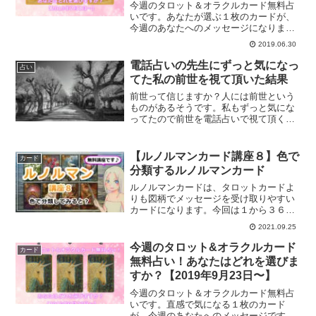
今週のタロット＆オラクルカード無料占
いです。あなたが選ぶ１枚のカードが、
今週のあなたへのメッセージになりま
す。３枚のカードの中から直感であなた
2019.06.30
が選ぶ１枚のカードはどれ？
電話占いの先生にずっと気になっ
占い
てた私の前世を視て頂いた結果
前世って信じますか？人には前世という
ものがあるそうです。私もずっと気にな
ってたので前世を電話占いで視て頂く事
にしました。前世を視る方法、前世から
のメッセージとは！？前世を視れるオス
スメの先生もご紹介します。
【ルノルマンカード講座８】色で
カード
分類するルノルマンカード
ルノルマンカードは、タロットカードよ
りも図柄でメッセージを受け取りやすい
カードになります。今回は１から３６ま
で色で分類してみます。ルノルマンカー
2021.09.25
ドをマスターし、タロットリーディング
力をあげませんか？ルノルマンカード講
今週のタロット&オラクルカード
カード
座８回目です。
無料占い！あなたはどれを選びま
すか？【2019年9月23日〜】
今週のタロット＆オラクルカード無料占
いです。直感で気になる１枚のカード
が、今週のあなたへのメッセージです。