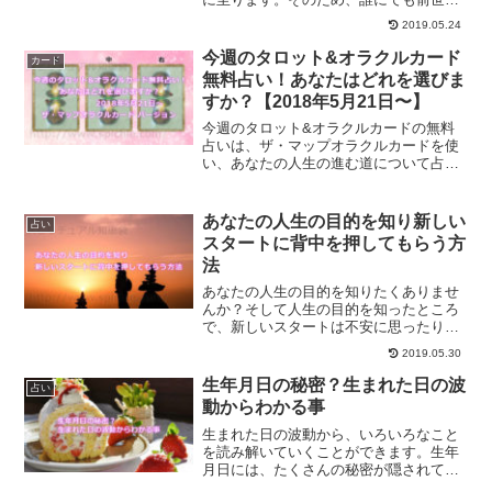
言うものが存在するんだそうです。前世
2019.05.24
は、誰でもみる事ができるものではあり
ません。特別な力を持った方のみがみれ
今週のタロット&オラクルカード
カード
るものです。海外で、前世占いを行った
無料占い！あなたはどれを選びま
結果の衝撃的な事実とは？
すか？【2018年5月21日〜】
今週のタロット&オラクルカードの無料
占いは、ザ・マップオラクルカードを使
い、あなたの人生の進む道について占っ
てみました。今週のあなたへのアドバイ
スはどんなものになるでしょうか？ぜひ
オラクルカードからのメッセージをチェ
あなたの人生の目的を知り新しい
占い
ックしてみてください。
スタートに背中を押してもらう方
法
あなたの人生の目的を知りたくありませ
んか？そして人生の目的を知ったところ
で、新しいスタートは不安に思ったりす
るものです。人生の目的を知り、新たな
2019.05.30
歩みにそっと背中を押してもらえる方法
についてご紹介します。
生年月日の秘密？生まれた日の波
占い
動からわかる事
生まれた日の波動から、いろいろなこと
を読み解いていくことができます。生年
月日には、たくさんの秘密が隠されてい
るのです。あなたの生年月日からわかる