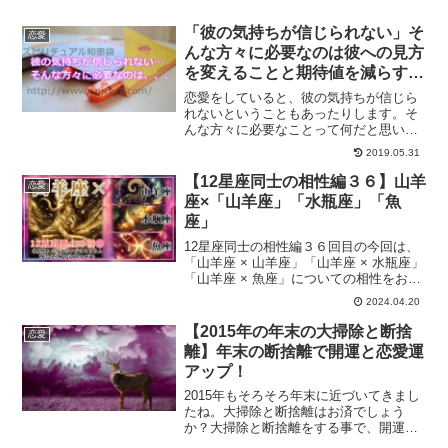
をチェックすることができます。二人の
恋の全運命は？
「彼の気持ちが信じられない」そ
恋愛
んな方々に必要なのは彼への見方
を変えることと期待値を減らすこ
と
恋愛をしていると、彼の気持ちが信じら
れないということもあったりします。そ
んな方々に必要なことって何だと思いま
すか？彼の気持ちが信じられないときっ
2019.05.31
て、多くの場合あなたの中の問題だった
りします。信じられないときにしてはい
【12星座同士の相性編３６】山羊
恋愛
けない事とするべき事について解説しま
座×「山羊座」「水瓶座」「魚
す。
座」
12星座同士の相性編３６回目の今回は、
「山羊座 × 山羊座」「山羊座 × 水瓶座」
「山羊座 × 魚座」についての相性をお伝
えしていきます。
2024.04.20
【2015年の年末の大掃除と断捨
恋愛
離】年末の断捨離で開運と恋愛運
アップ！
2015年もそろそろ年末に近づいてきまし
たね。大掃除と断捨離はお済でしょう
か？大掃除と断捨離をする事で、開運し
て恋愛運アップにも繋がります。断捨離