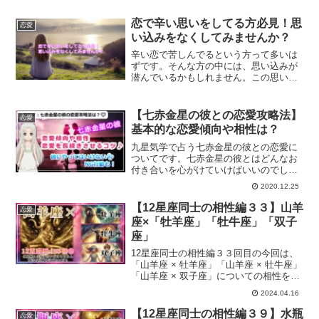
は、心をスッキリさせる効果があるんで
す。2015年の断捨離をするのにオススメ
恋で辛い思いをしてる方必見！思
恋愛
の日をご紹介します。
い込みをなくしてみませんか？
辛い恋で苦しんでるという方って多いは
ずです。そんな方の中には、思い込みが
潜んでいるかもしれません。この思い込
みにより、どんどん辛い状況を作り出し
てしまってるという方も多いからです。
思い込みをなくして恋愛成就する方法で
【七赤金星の彼との恋愛攻略法】
恋愛
す。
基本的な恋愛傾向や相性は？
九星気学で占う七赤金星の彼との恋愛に
ついてです。七赤金星の彼とはどんなお
付き合いを心がけていけばいいのでしょ
うか？恋愛傾向、結婚生活や復縁方法、
2020.12.25
また一白水星から九紫火星との相性につ
いても解説していきます。
【12星座同士の相性編３３】山羊
恋愛
座×「牡羊座」「牡牛座」「双子
座」
12星座同士の相性編３３回目の今回は、
「山羊座 × 牡羊座」「山羊座 × 牡牛座」
「山羊座 × 双子座」についての相性をお
伝えしていきます。
2024.04.16
【12星座同士の相性編３９】水瓶
恋愛