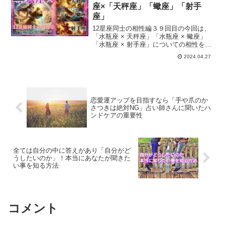
座×「天秤座」「蠍座」「射手
座」
12星座同士の相性編３９回目の今回は、
「水瓶座 × 天秤座」「水瓶座 × 蠍座」
「水瓶座 × 射手座」についての相性をお
伝えしていきます。
2024.04.27
恋愛運アップを目指すなら「手や爪のか
さつきは絶対NG」占い師さんに聞いたハ
ンドケアの重要性
全ては自分の中に答えがあり「自分がど
うしたいのか」！本当にあなたが聞きた
い事を知る方法
コメント