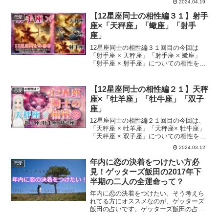
2024.04.19
【12星座同士の相性編３１】射手
恋愛
座×「天秤座」「蠍座」「射手
座」
12星座同士の相性編３１回目の今回は
「射手座 × 天秤座」「射手座 × 蠍座」
「射手座 × 射手座」についての相性をお
伝えしていきます。
【12星座同士の相性編２１】天秤
恋愛
座×「牡羊座」「牡牛座」「双子
座」
12星座同士の相性編２１回目の今回は、
「天秤座 × 牡羊座」「天秤座× 牡牛座」
「天秤座 × 双子座」についての相性をお
伝えしていきます。
2024.03.12
年内に恋の決着をつけたい方必
恋愛
見！ゲッターズ飯田の2017年下
半期の二人の全運命って？
年内に恋の決着をつけたい。そう考えら
れてる方にオススメなのが、ゲッターズ
飯田の占いです。ゲッターズ飯田の占い
を利用することで、2017年下半期の運勢