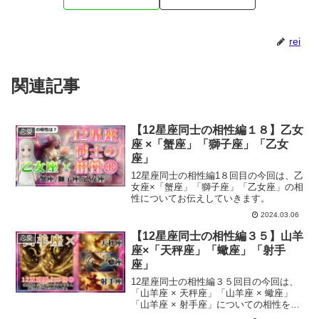
rei
関連記事
【12星座同士の相性編１８】乙女
恋愛
座 ×「蟹座」「獅子座」「乙女
座」
12星座同士の相性編1８回目の今回は、乙
女座×「蟹座」「獅子座」「乙女座」の相
性についてお伝えしていきます。
2024.03.06
【12星座同士の相性編３５】山羊
恋愛
座×「天秤座」「蠍座」「射手
座」
12星座同士の相性編３５回目の今回は、
「山羊座 × 天秤座」「山羊座 × 蠍座」
「山羊座 × 射手座」についての相性をお
伝えしていきます。