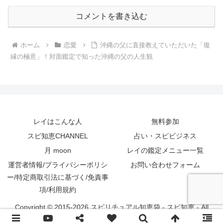
コメントを書き込む
ホーム
恋愛
沖縄の父に直接教えていただいた「復
縁の極意」！対面鑑定で知った沖縄の父の人生観
レイはこんな人
無料参加
スピ知恵CHANNEL
占い・スピビジネス
月 moon
レイの鑑定メニュー一覧
運営者情報/プライバシーポリシ
お問い合わせフォーム
ー/特定商取引法に基づく/免責事
項/利用規約
Copyright © 2015-2026 スピリチュアル知恵袋 - スピ知恵 - All
Rights Reserved.