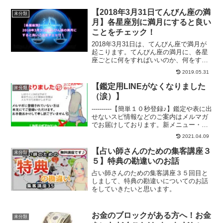
ます。とにかく人気のお寺なので、連休
中などは避けるべきだということについ
【2018年3月31日てんびん座の満
未分類
て解説します。
月】各星座別に満月にすると良い
ことをチェック！
2018年3月31日は、てんびん座で満月が
起こります。てんびん座の満月に、各星
座ごとに何をすればいいのか、何をする
のがオススメの時なのかについてご紹介
2019.05.31
していきます。あなたの星座では、てん
びん座の満月はどんな満月になるでしょ
【鑑定用LINEがなくなりました
未分類
うか？
（涙）】
----------【簡単１０秒登録♪】鑑定や表に出
せないスピ情報などのご案内はメルマガ
でお届けしております。新メニュー・新
商品のご案内も「１番最初」にメルマガ
2021.04.09
の読者様へお届けしておりますので、お
見逃し無いようご登録くださいませ(*
【占い師さんのための集客講座３
未分類
´∀`*...
５】特典の勘違いのお話
占い師さんのための集客講座３５回目と
しまして、特典の勘違いについてのお話
をしていきたいと思います。
お金のブロックがある方へ！お金
未分類