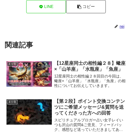
LINE
コピー
rei
関連記事
【12星座同士の相性編２８】蠍座
未分類
×「山羊座」「水瓶座」「魚座」
12星座同士の相性編２８回目の今回は、
蠍座×「山羊座」「水瓶座」「魚座」の相
性についてお伝えしていきます。
【第２段】ポイント交換コンテン
未分類
ツにご希望メッセージ&質問を送
ってくださった方への回答
スピリチュアルブロガー占い女子レイい
つも沢山の質問&ご意見、フィードバッ
ク、感想など送っていただきましてあり