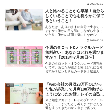
がとうございます。このようにご意見を
2021.07.10
いただけること、感謝しかありません。
今回は、希望コンテンツフォームにご意
人と比べることから卒業！自分ら
未分類
見を頂いた方への回答をこ...
しくいることで心を穏やかに保て
るということ！
あなたは、ありのままの自分で生きてい
ますか？誰かの目を気にしながら生きて
いたり、誰かの評価を気にしながら生き
ていると疲れてしまいます。人と比べる
2019.05.31
ことから卒業し、自分らしい人生を歩ん
でみませんか？そうすることで、心を穏
今週のタロット&オラクルカード
未分類
やかに保つことができます。
無料占い！あなたはどれを選びま
すか？【2018年7月30日〜】
今週のタロット・オラクルカード無料占
いです。あなたが選ぶ１枚はどれになり
ますか？ピンときたカードを１枚選んで
みてください。その１枚のカードが、あ
なたに必要なメッセージとなるでしょ
う。
「web会社の月収23万円OLだっ
未分類
た私が起業して月商100万稼げる
ようになったお話」レイの自己紹
介
スピ知恵アカデミーレイのプロフィール
です。ここまでたどり着くまでにどんな
道を辿ってきたのか？今まで語ってこな