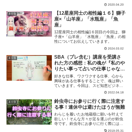
かったお話を赤裸々に語っていきます。
2020.04.20
必要としている方にメッセージが届けば
と思います。
【12星座同士の相性編１６】獅子
未分類
座×「山羊座」「水瓶座」「魚
座」
12星座同士の相性編1６回目の今回は、獅
子座×「山羊座」「水瓶座」「魚座」の相
性についてお伝えしていきます。
2024.03.02
SBA（プレ含む）講座を受講さ
未分類
れた方の感想：私の魂が『私のや
りたい事って占いの仕事じゃな
い！』と気付いてから、どんどん
好きな仕事、ワクワクする仕事、心から
好循環ゾーンに！
興味がある仕事をすることで、魂は輝い
ていきます。今回は、スピ知恵ビジネス
アカデミーの講座を受講してくださった
2022.04.18
方からの口コミをご紹介します。
鈴虫寺にお参りに行く際に注意す
未分類
る事！連休中は避けたほうが無難
わらじを履いたお地蔵様に願いを叶えて
欲しい！そんな方々が足を運ぶのが鈴虫
寺です。鈴虫寺にお参りに行く際には、
一つ注意しなければならないことがあり
2019.05.31