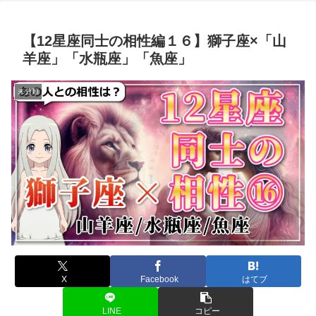
【12星座同士の相性編１６】獅子座×「山
羊座」「水瓶座」「魚座」
未分類
X
Facebook
はてブ
LINE
コピー