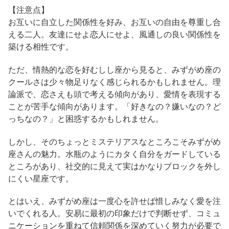
【注意点】
お互いに自立した関係性を好み、お互いの自由を尊重し合
える二人。友達にせよ恋人にせよ、風通しの良い関係性を
築ける相性です。
ただ、情熱的な恋を好むしし座から見ると、みずがめ座の
クールさは少々物足りなく感じられるかもしれません。理
論派で、恋さえも頭で考える傾向があり、愛情を表現する
ことが苦手な傾向があります。「好きなの？嫌いなの？ど
っちなの？」と困惑するかもしれません。
しかし、そのちょっとミステリアスなところこそみずがめ
座さんの魅力。水瓶のようにカタく自分をガードしている
ところがあり、社交的に見えて実はかなりブロックを外し
にくい星座です。
とはいえ、みずがめ座は一度心を許せば惜しみなく愛を注
いでくれる人。安易に最初の印象だけで判断せず、コミュ
ニケーションを重ねて信頼関係を深めていく努力が必要で