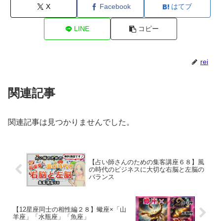
X
Facebook
はてブ
LINE
コピー
rei
関連記事
関連記事は見つかりませんでした。
【占い師さんのための集客講座６８】風
の時代のビジネスに大切な右脳と左脳の
バランス
【12星座同士の相性編２８】蠍座×「山
羊座」「水瓶座」「魚座」