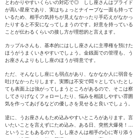
とわかりやすいくらいの対応で◎ しし座さんはプライド
が高い星座であり、実はちょっとナイーブな一面も持って
いるため、相手の気持ちが見えなかったり手応えがなかっ
たりすると不安になってしまうのです。好意を持っている
ことが伝わるくらいの接し方が理想的と言えます。
カップルさんも、基本的にはしし座さんに主導権を預けた
ほうがうまくいきやすいでしょう。金銭面での管理も、う
お座さんよりもしし座のほうが得意です。
ただ、そんなしし座にも弱点があり、なかなか人に弱音を
吐けなかったりします。実際は不安で悶々としていたとし
ても表面上は強がってしまうところがあるので、そこは察
してさりげなくフォローしたり、悩みを相談しやすい雰囲
気を作ってあげるなどの優しさを見せると良いでしょう。
逆に、うお座さんもため込みやすいところがあります。言
いたいことを言えずにため込み、ある日、突然大爆発！…
ということもあるので、しし座さんは相手の心に寄り添う