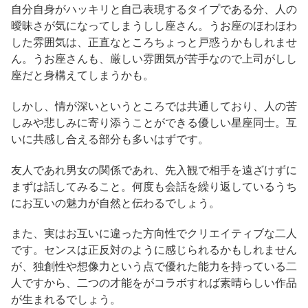
自分自身がハッキリと自己表現するタイプである分、人の
曖昧さが気になってしまうしし座さん。うお座のほわほわ
した雰囲気は、正直なところちょっと戸惑うかもしれませ
ん。うお座さんも、厳しい雰囲気が苦手なので上司がしし
座だと身構えてしまうかも。
しかし、情が深いというところでは共通しており、人の苦
しみや悲しみに寄り添うことができる優しい星座同士。互
いに共感し合える部分も多いはずです。
友人であれ男女の関係であれ、先入観で相手を遠ざけずに
まずは話してみること。何度も会話を繰り返しているうち
にお互いの魅力が自然と伝わるでしょう。
また、実はお互いに違った方向性でクリエイティブな二人
です。センスは正反対のように感じられるかもしれません
が、独創性や想像力という点で優れた能力を持っている二
人ですから、二つの才能をがコラボすれば素晴らしい作品
が生まれるでしょう。