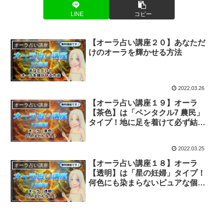
LINE
コピー
【オーラ占い講座２０】あなただ
オーラ占い講座
けのオーラを輝かせる方法
2022.03.26
【オーラ占い講座１９】オーラ
オーラ占い講座
【茶色】は「ペンタクル7 農民」
タイプ！地に足を着けて必ず結果
を出す！
2022.03.25
【オーラ占い講座１８】オーラ
オーラ占い講座
【透明】は「星の妊婦」タイプ！
何色にも染まらないピュアな個性
の持ち主