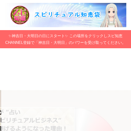
✨神吉日・大明日の日にスタート✨ この場所をクリックしスピ知恵
CHANNEL登録で「神吉日・大明日」のパワーを受け取ってください。