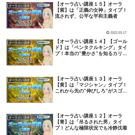
【オーラ占い講座１５】オーラ
オーラ占い講座
【紫】は「正義の女神」タイプ！
流されず、公平な平和主義者
2022.03.17
【オーラ占い講座１４】【ゴール
オーラ占い講座
ド】は「ペンタクルキング」タイ
プ！本当の”豊かさ”を知るカリス
マ
【オーラ占い講座１３】オーラ
オーラ占い講座
【黄】は「マジシャン」タイプ！
これから先の”伸びしろ”がスゴ
イ！
【オーラ占い講座１２】オーラ
オーラ占い講座
【青】は「吊るされた男」タイ
プ！どんな極限状況でも冷静沈着