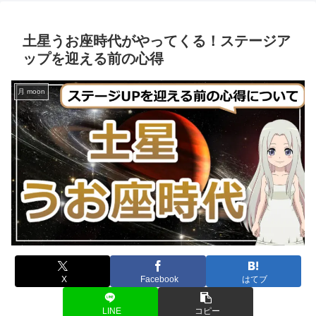
土星うお座時代がやってくる！ステージア
ップを迎える前の心得
月 moon
X
Facebook
はてブ
LINE
コピー