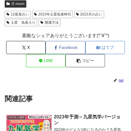
月 moon
12星座占い
2023年土星魚座時代
2023月の占い
土星 魚座入り
開運方法
素敵なシェアありがとうございます(*´∀`*)
X
Facebook
はてブ
LINE
コピー
rei
関連記事
2023年予測～九星気学バージョ
2023年の運勢
ン
2023年がどんな1年になるのか？九星気