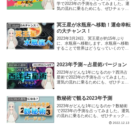
学で2023年の予測を占ってみました。運
気の流れに乗るためにも、ぜひチェック
してみてください。
冥王星が水瓶座へ移動！運命幸転
月 moon
の大チャンス！
2023年3月24日、冥王星が約15年ぶり
に、水瓶座へ移動します。水瓶座へ移動
することで世界はどうなっていくのでし
ょうか？
2023年予測～占星術バージョン
2023年の運勢
2023年がどんな1年になるのか？西洋占
星術で2023年の予測を占ってみました。
運気の流れに乗るためにも、ぜひチェッ
クしてみてください。
数秘術で観る2023年予測
2023年の運勢
2023年がどんな1年になるのか？数秘術
で2023年の予測を占ってみました。運気
の流れに乗るためにも、ぜひチェックし
てみてください。
2022.12.13