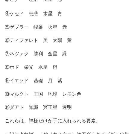
④ケセド 慈悲 木星 青
⑤ゲブラー 峻厳 火星 赤
⑥ティファレト 美 太陽 黄
⑦ネツァク 勝利 金星 緑
⑧ホド 栄光 水星 橙
⑨イエソド 基礎 月 紫
⑩マルクト 王国 地球 レモン色
⑪ダアト 知識 冥王星 透明
これらは、神様だけが手に入れられる要素。