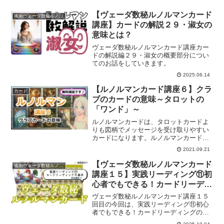
【ヴェーダ数秘ルノルマンカード
魂術ヴェーダ数秘ルノルマンカード
講座】カードの解説２９・淑女の
意味とは？
ヴェーダ数秘ルノルマンカード講座カー
ドの解説編２９・淑女の概要部分につい
てのお話をしていきます。
2025.06.14
【ルノルマンカード講座６】クラ
カード
ブのカードの意味～タロットの
「ワンド」～
ルノルマンカードは、タロットカードよ
りも図柄でメッセージを受け取りやすい
カードになります。ルノルマンカードを
マスターし、タロットリーディング力を
2021.09.21
あげませんか？ルノルマンカード講座６
回目です。
【ヴェーダ数秘ルノルマンカード
魂術ヴェーダ数秘ルノルマンカード
講座１５】実践リーディング⑪初
心者でもできる！カードリーディ
ングの基本
ヴェーダ数秘ルノルマンカード講座１５
回目の今回は、実践リーディング⑪初心
者でもできる！カードリーディングの基
本についてのお話をしていきます。