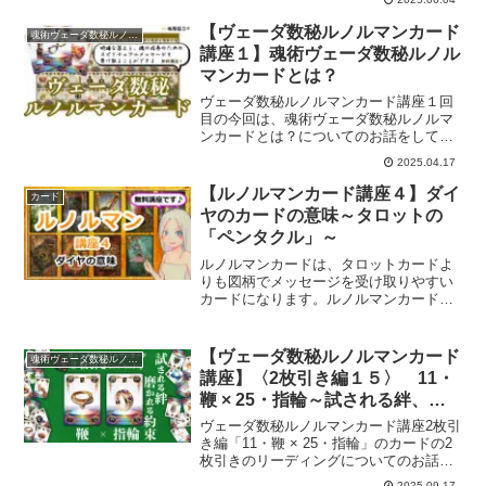
【ヴェーダ数秘ルノルマンカード
魂術ヴェーダ数秘ルノルマンカード
講座１】魂術ヴェーダ数秘ルノル
マンカードとは？
ヴェーダ数秘ルノルマンカード講座１回
目の今回は、魂術ヴェーダ数秘ルノルマ
ンカードとは？についてのお話をしてい
きます。
2025.04.17
【ルノルマンカード講座４】ダイ
カード
ヤのカードの意味～タロットの
「ペンタクル」～
ルノルマンカードは、タロットカードよ
りも図柄でメッセージを受け取りやすい
カードになります。ルノルマンカードを
マスターし、タロットリーディング力を
あげませんか？ルノルマンカード講座４
回目です。
【ヴェーダ数秘ルノルマンカード
魂術ヴェーダ数秘ルノルマンカード
講座】〈2枚引き編１５〉 11・
鞭 × 25・指輪～試される絆、磨
かれる約束～
ヴェーダ数秘ルノルマンカード講座2枚引
き編「11・鞭 × 25・指輪」のカードの2
枚引きのリーディングについてのお話を
していきます。
2025.09.17