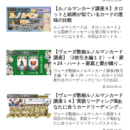
2025.10.04
【ルノルマンカード講座９】タロ
カード
ットと絵柄が似ているカードの意
味の比較
ルノルマンカードは、タロットカードよ
りも図柄でメッセージを受け取りやすい
カードになります。今回はタロットカー
ドと絵柄が似ているカードの意味を比較
してみます。ルノルマンカード講座９回
目です。
【ヴェーダ数秘ルノルマンカード
魂術ヴェーダ数秘ルノルマンカード
講座】〈2枚引き編１２〉～4・家
× 24・ハート～家庭と愛が織りな
す、心ほぐれる日常～
ヴェーダ数秘ルノルマンカード講座2枚引
き編「4・家 × 24・ハート」のカードの2
枚引きのリーディングについてのお話を
していきます。
2025.09.12
【ヴェーダ数秘ルノルマンカード
魂術ヴェーダ数秘ルノルマンカード
講座１４】実践リーディング➉あ
なたに合うカードリーディングス
タイル診断
ヴェーダ数秘ルノルマンカード講座１４
回目の今回は、実践リーディング➉あな
たに合うカードリーディングスタイル診
断についてのお話をしていきます。