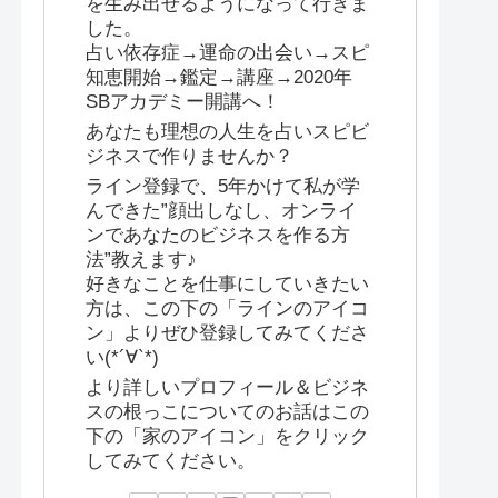
を生み出せるようになって行きま
した。
占い依存症→運命の出会い→スピ
知恵開始→鑑定→講座→2020年
SBアカデミー開講へ！
あなたも理想の人生を占いスピビ
ジネスで作りませんか？
ライン登録で、5年かけて私が学
んできた”顔出しなし、オンライ
ンであなたのビジネスを作る方
法”教えます♪
好きなことを仕事にしていきたい
方は、この下の「ラインのアイコ
ン」よりぜひ登録してみてくださ
い(*´∀`*)
より詳しいプロフィール＆ビジネ
スの根っこについてのお話はこの
下の「家のアイコン」をクリック
してみてください。