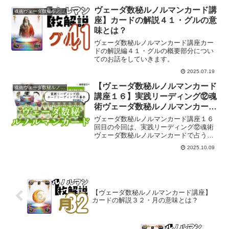
回目です。
ヴェーダ数秘ルノルマンカード講
魂術ヴェーダ数秘ルノルマンカード
座】カードの解説４１・グルの意
味とは？
ヴェーダ数秘ルノルマンカード講座カー
ドの解説編４１・グルの概要部分につい
てのお話をしていきます。
2025.07.19
【ヴェーダ数秘ルノルマンカード
魂術ヴェーダ数秘ルノルマンカード
講座１６】実践リーディング⑫魂
術ヴェーダ数秘ルノルマンカード
で占うときの心構え
ヴェーダ数秘ルノルマンカード講座１６
回目の今回は、実践リーディング⑫魂術
ヴェーダ数秘ルノルマンカードで占うと
きの心構えについてのお話をしていきま
2025.10.09
す。
【ヴェーダ数秘ルノルマンカード講座】
カードの解説３２・月の意味とは？