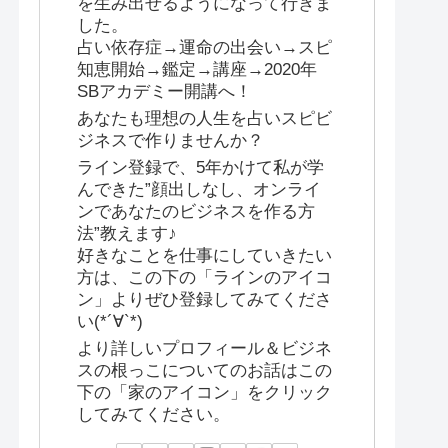
を生み出せるようになって行きま
した。
占い依存症→運命の出会い→スピ
知恵開始→鑑定→講座→2020年
SBアカデミー開講へ！
あなたも理想の人生を占いスピビ
ジネスで作りませんか？
ライン登録で、5年かけて私が学
んできた”顔出しなし、オンライ
ンであなたのビジネスを作る方
法”教えます♪
好きなことを仕事にしていきたい
方は、この下の「ラインのアイコ
ン」よりぜひ登録してみてくださ
い(*´∀`*)
より詳しいプロフィール＆ビジネ
スの根っこについてのお話はこの
下の「家のアイコン」をクリック
してみてください。