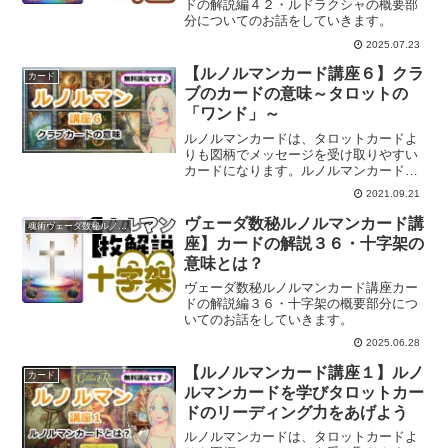
ドの解説編４２・ルドラクシャの概要部
分についてのお話をしていきます。
2025.07.23
【ルノルマンカード講座６】クラ
カード
ブのカードの意味～タロットの
「ワンド」～
ルノルマンカードは、タロットカードよ
りも図柄でメッセージを受け取りやすい
カードになります。ルノルマンカードを
マスターし、タロットリーディング力を
2021.09.21
あげませんか？ルノルマンカード講座６
回目です。
ヴェーダ数秘ルノルマンカード講
魂術ヴェーダ数秘ルノルマンカード
座】カードの解説３６・十字架の
意味とは？
ヴェーダ数秘ルノルマンカード講座カー
ドの解説編３６・十字架の概要部分につ
いてのお話をしていきます。
2025.06.28
【ルノルマンカード講座１】ルノ
カード
ルマンカードを学びタロットカー
ドのリーディング力をあげよう
ルノルマンカードは、タロットカードよ