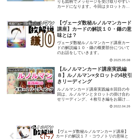
りも図柄でメッセージを受け取りやすい
カードになります。今回はタロットカー
ドと絵柄が似ているカードの意味を比較
してみます。ルノルマンカード講座９回
目です。
【ヴェーダ数秘ルノルマンカード
魂術ヴェーダ数秘ルノルマンカード
講座】カードの解説１０・鎌の意
味とは？
ヴェーダ数秘ルノルマンカード講座カー
ドの解説編１０・鎌の概要部分について
のお話をしていきます。
2025.05.08
【ルノルマンカード講座実践編
ルノルマン講座
８】ルノルマン×タロットの4枚引
きリーディング
ルノルマンカード講座実践編８回目の今
回は、ルノルマンとタロットの掛け合わ
せリーディング、４枚引き編をお届けし
ます。
2022.04.26
【ヴェーダ数秘ルノルマンカード講座】
カードの解説１７・コウノトリの意味と