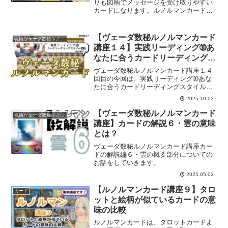
りも図柄でメッセージを受け取りやすい
カードになります。ルノルマンカードを
マスターし、タロットリーディング力を
あげませんか？ルノルマンカード講座一
回目です。
【ヴェーダ数秘ルノルマンカード
魂術ヴェーダ数秘ルノルマンカード
講座１４】実践リーディング➉あ
なたに合うカードリーディングス
タイル診断
ヴェーダ数秘ルノルマンカード講座１４
回目の今回は、実践リーディング➉あな
たに合うカードリーディングスタイル診
断についてのお話をしていきます。
2025.10.03
【ヴェーダ数秘ルノルマンカード
魂術ヴェーダ数秘ルノルマンカード
講座】カードの解説６・雲の意味
とは？
ヴェーダ数秘ルノルマンカード講座カー
ドの解説編６・雲の概要部分についての
お話をしていきます。
2025.05.02
【ルノルマンカード講座９】タロ
カード
ットと絵柄が似ているカードの意
味の比較
ルノルマンカードは、タロットカードよ