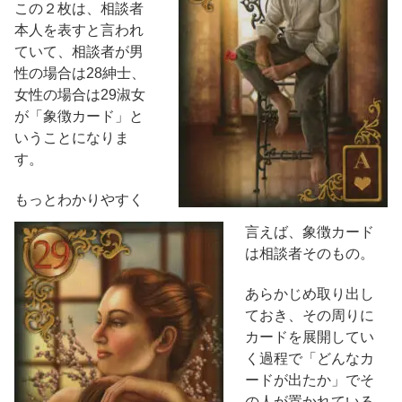
この２枚は、相談者
本人を表すと言われ
ていて、相談者が男
性の場合は28紳士、
女性の場合は29淑女
が「象徴カード」と
いうことになりま
す。
もっとわかりやすく
言えば、象徴カード
は相談者そのもの。
あらかじめ取り出し
ておき、その周りに
カードを展開してい
く過程で「どんなカ
ードが出たか」でそ
の人が置かれている