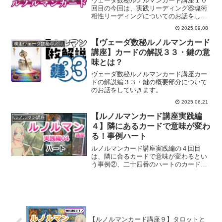
ヴェーダ数秘ルノルマンカード講座１０
回目の今回は、実践リーディング⑥魂術
相性リーディングについてのお話をして
いきます。
2025.09.08
【ヴェーダ数秘ルノルマンカード
魂術ヴェーダ数秘ルノルマンカード
講座】カードの解説３３・鍵の意
味とは？
ヴェーダ数秘ルノルマンカード講座カー
ドの解説編３３・鍵の概要部分について
のお話をしていきます。
2025.06.21
【ルノルマンカード講座実践編
ルノルマン講座
４】隣にあるカードで意味が変わ
る！事例ハート
ルノルマンカード講座実践編の４回目
は、隣に合るカードで意味が変わるとい
う事例②、二十四番のハートのカードに
ついてご紹介していきます。
【ルノルマンカード講座９】タロットと