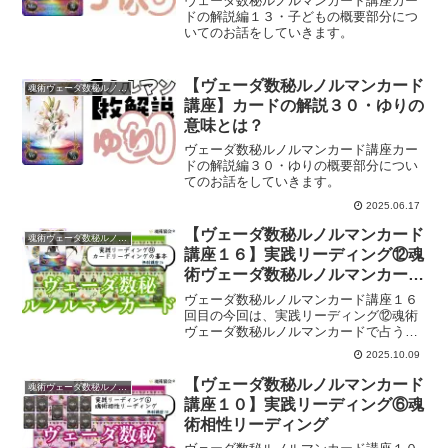
ヴェーダ数秘ルノルマンカード講座カー
ドの解説編１３・子どもの概要部分につ
いてのお話をしていきます。
【ヴェーダ数秘ルノルマンカード
魂術ヴェーダ数秘ルノルマンカード
講座】カードの解説３０・ゆりの
意味とは？
ヴェーダ数秘ルノルマンカード講座カー
ドの解説編３０・ゆりの概要部分につい
てのお話をしていきます。
2025.06.17
【ヴェーダ数秘ルノルマンカード
魂術ヴェーダ数秘ルノルマンカード
講座１６】実践リーディング⑫魂
術ヴェーダ数秘ルノルマンカード
で占うときの心構え
ヴェーダ数秘ルノルマンカード講座１６
回目の今回は、実践リーディング⑫魂術
ヴェーダ数秘ルノルマンカードで占うと
きの心構えについてのお話をしていきま
2025.10.09
す。
【ヴェーダ数秘ルノルマンカード
魂術ヴェーダ数秘ルノルマンカード
講座１０】実践リーディング⑥魂
術相性リーディング