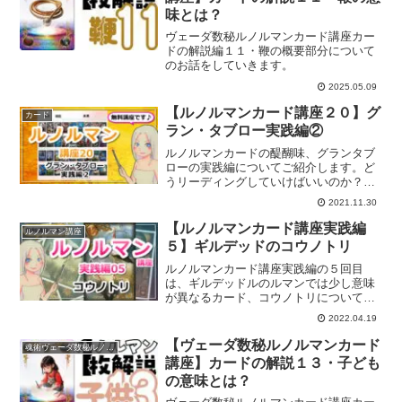
味とは？
ヴェーダ数秘ルノルマンカード講座カー
ドの解説編１１・鞭の概要部分について
のお話をしていきます。
2025.05.09
【ルノルマンカード講座２０】グ
カード
ラン・タブロー実践編②
ルノルマンカードの醍醐味、グランタブ
ローの実践編についてご紹介します。ど
うリーディングしていけばいいのか？の
実践編②です。
2021.11.30
【ルノルマンカード講座実践編
ルノルマン講座
５】ギルデッドのコウノトリ
ルノルマンカード講座実践編の５回目
は、ギルデッドルのルマンでは少し意味
が異なるカード、コウノトリについてご
紹介していきます。
2022.04.19
【ヴェーダ数秘ルノルマンカード
魂術ヴェーダ数秘ルノルマンカード
講座】カードの解説１３・子ども
の意味とは？