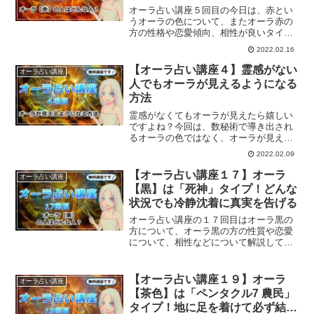
オーラ占い講座５回目の今日は、赤とい
うオーラの色について、またオーラ赤の
方の性格や恋愛傾向、相性が良いタイ
プ、悪いタイプ、ラッキーアクションに
2022.02.16
ついてご紹介していきます。
【オーラ占い講座４】霊感がない
オーラ占い講座
人でもオーラが見えるようになる
方法
霊感がなくてもオーラが見えたら嬉しい
ですよね？今回は、数秘術で導き出され
るオーラの色ではなく、オーラが見える
ようになる方法についてご紹介していき
2022.02.09
ます。
【オーラ占い講座１７】オーラ
オーラ占い講座
【黒】は「死神」タイプ！どんな
状況でも冷静沈着に真実を告げる
オーラ占い講座の１７回目はオーラ黒の
方について、オーラ黒の方の性質や恋愛
について、相性などについて解説してい
きます。
【オーラ占い講座１９】オーラ
オーラ占い講座
【茶色】は「ペンタクル7 農民」
タイプ！地に足を着けて必ず結果