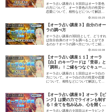
を出す！
オーラ占い講座の１９回目はオーラ茶色
の方について、オーラ茶色の方の性質や
恋愛について、相性などについて解説し
ていきます。
2022.03.25
【オーラ占い講座３】自分のオー
オーラ占い講座
ラの調べ方
オーラ占い講座の3回目として、どうすれ
ば自分自身のオーラを調べることができ
るのか？オーラの調べ方についてご紹介
していきます。
2022.02.08
【オーラ占い講座１１】オーラ
オーラ占い講座
【白】のキーワードは「受容」と
「調和」！ご縁をつなぐキューピ
ッド
オーラ占い講座の１１回目はオーラ白の
方について。オーラ白の方の性質や恋愛
について、相性などについて解説してい
きます。
【オーラ占い講座９】オーラ【ピ
オーラ占い講座
ンク】は愛の力でライオンも制す
る！全てを包み込み、心を開く天
性のヒーラー
オーラ占い講座の９回目はオーラピンク