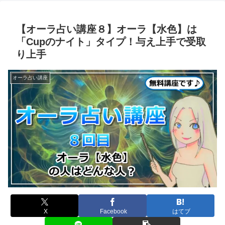
【オーラ占い講座８】オーラ【水色】は
「Cupのナイト」タイプ！与え上手で受取
り上手
オーラ占い講座
X
Facebook
はてブ