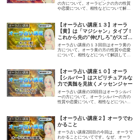
の方について。オーラピンクの方の性質
や恋愛について、相性などについて解説
していきます。
【オーラ占い講座１３】オーラ
オーラ占い講座
【黄】は「マジシャン」タイプ！
これから先の”伸びしろ”がスゴ
イ！
オーラ占い講座の１３回目はオーラ黄の
方について。オーラ黄の方の性質や恋愛
について、相性などについて解説してい
きます。
【オーラ占い講座１０】オーラ
オーラ占い講座
【シルバー】はスピリチュアルな
力で真髄を見抜くメッセンジャー
オーラ占い講座の10回目はオーラシルバ
ーの方について。オーラシルバーの方の
性質や恋愛について、相性などについて
解説していきます。
【オーラ占い講座２】オーラでわ
オーラ占い講座
かること
オーラ占い講座2回目の今回は、オーラで
わかることについてです。なぜ、オーラ