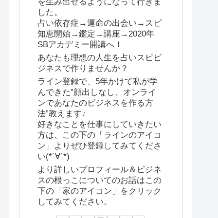
を生み出せるようになって行きま
した。
占い依存症→運命の出会い→スピ
知恵開始→鑑定→講座→2020年
SBアカデミー開講へ！
あなたも理想の人生を占いスピビ
ジネスで作りませんか？
ライン登録で、5年かけて私が学
んできた”顔出しなし、オンライ
ンであなたのビジネスを作る方
法”教えます♪
好きなことを仕事にしていきたい
方は、この下の「ラインのアイコ
ン」よりぜひ登録してみてくださ
い(*´∀`*)
より詳しいプロフィール＆ビジネ
スの根っこについてのお話はこの
下の「家のアイコン」をクリック
してみてください。