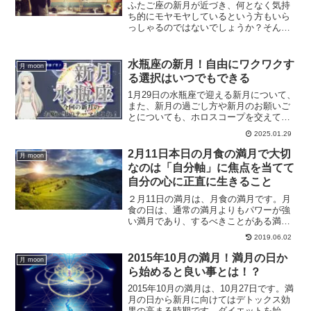
ふたご座の新月が近づき、何となく気持
ち的にモヤモヤしているという方もいら
っしゃるのではないでしょうか？そんな
気持ちになってるという方は、特に心配
する必要ありません。一時的なもので
す。そんな方々へ、ふたご座の新月の過
水瓶座の新月！自由にワクワクす
月 moon
ごし方をご紹介します。
る選択はいつでもできる
1月29日の水瓶座で迎える新月について、
また、新月の過ごし方や新月のお願いご
とについても、ホロスコープを交えて解
説していきます。
2025.01.29
2月11日本日の月食の満月で大切
月 moon
なのは「自分軸」に焦点を当てて
自分の心に正直に生きること
２月11日の満月は、月食の満月です。月
食の日は、通常の満月よりもパワーが強
い満月であり、するべきことがある満月
でもあります。自分軸に焦点を当てて生
2019.06.02
きることについて、月食の満月にするべ
きことについて解説します。
2015年10月の満月！満月の日か
月 moon
ら始めると良い事とは！？
2015年10月の満月は、10月27日です。満
月の日から新月に向けてはデトックス効
果の高まる時期です。ダイエットを始め