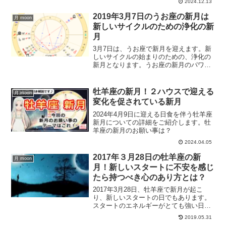
2024.12.13
2019年3月7日のうお座の新月は
月 moon
新しいサイクルのための浄化の新
月
3月7日は、うお座で新月を迎えます。新
しいサイクルの始まりのための、浄化の
新月となります。うお座の新月のパワー
を利用して手放したいこと、うお座の新
月にすると良いことについてご紹介して
いきます。
牡羊座の新月！２ハウスで迎える
月 moon
変化を促されている新月
2024年4月9日に迎える日食を伴う牡羊座
新月についての詳細をご紹介します。牡
羊座の新月のお願い事は？
2024.04.05
2017年３月28日の牡羊座の新
月 moon
月！新しいスタートに不安を感じ
たら持つべき心のあり方とは？
2017年3月28日、牡羊座で新月が起こ
り、新しいスタートの日でもあります。
スタートのエネルギーがとても強い日
で、新しいスタートに不安を感じる方も
2019.05.31
いらっしゃるはずです。そんな時にどう