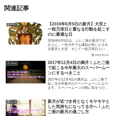
関連記事
【2016年6月5日の新月】大安と
月 moon
一粒万倍日と重なる行動を起こす
のに最適な日
2016年6月5日は、ふたご座の新月です。
さらに、一年の中でも縁起が良いとされ
る新月と大安、そして一粒万倍日という
三つの良い日が重なる日でもあります。
2019.05.31
この日に始めたことはすべて良い方向に
向かうという日です。そんな新月の日
2017年12月4日の満月！ふたご座
月 moon
に、行動を起こしてみませんか？
で起こる今年最大のスーパームー
ンにするべきこと
2017年の12月4日の満月は、ふたご座で
起こる今年最大のスーパームーンになり
ます。スーパームーンの時に気をつける
べきこと、またするべきことについてご
紹介します。2018年への幕開けに向け
て、最大限にスーパームーンを活用しま
新月が近づき何となくモヤモヤと
月 moon
しょう。
した気持ちになってる方へ！ふた
ご座の新月の過ごし方