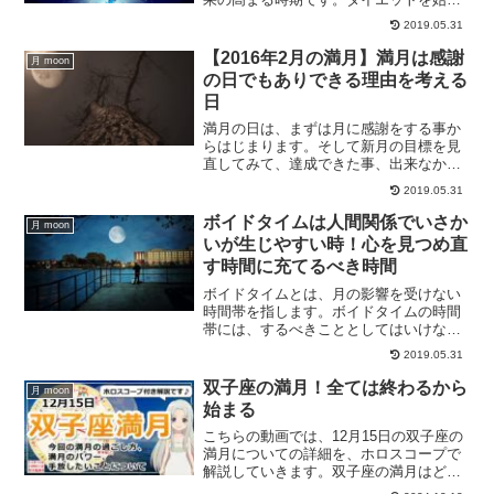
るのに最適な日なのです。満月の日から
2019.05.31
始めると良い事と、満月の日にする事と
は？
【2016年2月の満月】満月は感謝
月 moon
の日でもありできる理由を考える
日
満月の日は、まずは月に感謝をする事か
らはじまります。そして新月の目標を見
直してみて、達成できた事、出来なかっ
た事を分けます。達成出来なかった事は
2019.05.31
何で達成出来なかったのかを考えてみ
て、どうしたら達成出来るのかを考えて
ボイドタイムは人間関係でいさか
月 moon
みる日でもあります。満月の日の過ごし
いが生じやすい時！心を見つめ直
方についてです。
す時間に充てるべき時間
ボイドタイムとは、月の影響を受けない
時間帯を指します。ボイドタイムの時間
帯には、するべきこととしてはいけない
ことが存在しています。ボイドタイムに
2019.05.31
心を見つめ直す時間に充てることで、充
実したボイドタイムを過ごす方法につい
双子座の満月！全ては終わるから
月 moon
て、ご紹介していきます。
始まる
こちらの動画では、12月15日の双子座の
満月についての詳細を、ホロスコープで
解説していきます。双子座の満月はどん
なパワーを持つ満月でしょうか？