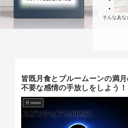
そんなあな
皆既月食とブルームーンの満月
不要な感情の手放しをしよう！
月 moon