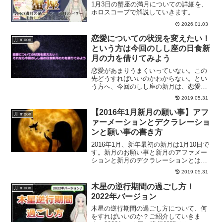
1月3日の蟹座の満月についての詳細を、
ホロスコープで解説していきます。
2026.01.03
恋愛についての状況を変えたい！
月 moon
という方は今回のしし座の日食新
月の力を借りてみよう
恋愛があまりうまくいっていない。この
先どうすればいいのかわからない。とい
う方へ、今回のしし座の新月は、恋愛や
ロマンスと関係がある新月でもありま
2019.05.31
す。しし座の力、そして日食の力を借り
て停滞していた恋愛を変化させていきま
【2016年1月新月の願い事】アフ
月 moon
せんか？
ァーメーションとデクラレーショ
ンと願い事の書き方
2016年1月、新年最初の新月は1月10日で
す。新月のお願い事と新月のアファメー
ションと新月のデクラレーションとは、
全部同じ意味なのでしょうか？新月のお
2019.05.31
願い事の書き方、そして新月のお願い事
の効果をより一層発揮するパワーストー
木星の逆行期間の過ごし方！
月 moon
ン水晶について解説していきます。
2022年バージョン
木星の逆行期間の過ごし方について、何
をすればいいのか？ご紹介していきま