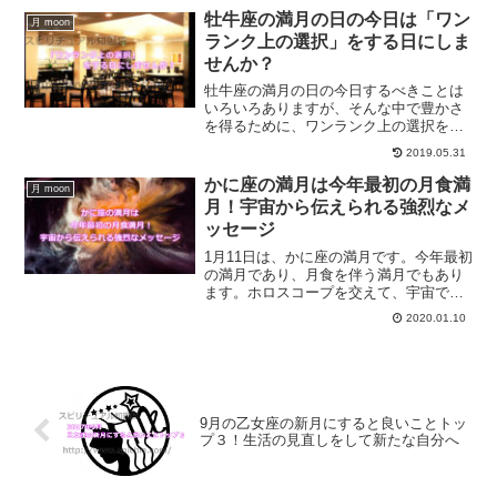
す。
牡牛座の満月の日の今日は「ワン
月 moon
ランク上の選択」をする日にしま
せんか？
牡牛座の満月の日の今日するべきことは
いろいろありますが、そんな中で豊かさ
を得るために、ワンランク上の選択をす
る日にすることを提案します。ワンラン
2019.05.31
ク上の選択をすることで得られることに
ついてご紹介します。
かに座の満月は今年最初の月食満
月 moon
月！宇宙から伝えられる強烈なメ
ッセージ
1月11日は、かに座の満月です。今年最初
の満月であり、月食を伴う満月でもあり
ます。ホロスコープを交えて、宇宙では
なにが起こってるのか？かに座の満月に
2020.01.10
ついて解説していきます。かに座の満月
にすることとは？
9月の乙女座の新月にすると良いことトッ
プ３！生活の見直しをして新たな自分へ