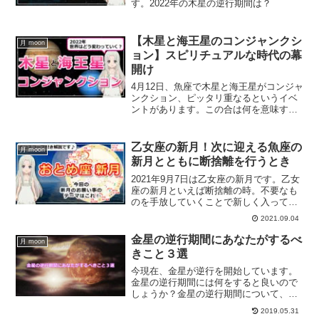
す。2022年の木星の逆行期間は？
【木星と海王星のコンジャンクシ
月 moon
ョン】スピリチュアルな時代の幕
開け
4月12日、魚座で木星と海王星がコンジャ
ンクション、ピッタリ重なるというイベ
ントがあります。この合は何を意味する
のか？これからどんな時代に向かってい
くのか？解説していきます。
乙女座の新月！次に迎える魚座の
月 moon
新月とともに断捨離を行うとき
2021年9月7日は乙女座の新月です。乙女
座の新月といえば断捨離の時。不要なも
のを手放していくことで新しく入ってく
る時です。乙女座の新月にすること、乙
2021.09.04
女座の新月のお願い事をホロスコープを
交えて解説します。
金星の逆行期間にあなたがするべ
月 moon
きこと３選
今現在、金星が逆行を開始しています。
金星の逆行期間には何をすると良いので
しょうか？金星の逆行期間について、そ
してこの逆行期間を利用して、あなたが
2019.05.31
するべきこと３選についてご紹介しま