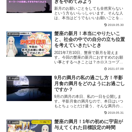
ぎをやめてみよう
新月のお願いごとをしても全然実らない
という方もいらっしゃいます。そんな人
は、本当はどうでもいいお願いごとをし
てしまってる可能性があります。キーワ
2019.05.30
ードの意識しすぎをやめることで、新月
のお願いごとを実らせる方法をご紹介し
蟹座の新月！本当にやりたいこ
月 moon
ます。
と、社会の中での自分の立ち位置
を考えていきたいとき
2021年7月10日、蟹座で新月を迎えま
す。今回の蟹座の新月におすすめのお願
い事とするべきことは？ホロスコープを
まじえて、蟹座の新月の詳細情報を解説
2021.07.09
していきます。
9月の満月の私の過ごし方！半影
月 moon
月食の満月をどのようにお過ごし
ですか？
9月の満月の本日、私の一日を公開しま
す。半影月食の満月なので、本日はいつ
もとちょっとだけ違う、そんな満月の一
日を過ごしています。せっかくの今年最
2019.05.31
後の半影月食の満月の日なので、素敵な
一日をお過ごしください。
蟹座の満月！1年の初めに宇宙が
月 moon
与えてくれた目標設定の時間