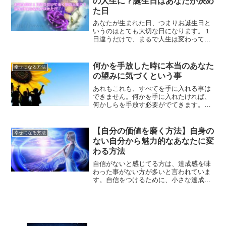
の人生に？誕生日はあなたが決め
た日
あなたが生まれた日、つまりお誕生日と
いうのはとても大切な日になります。１
日違うだけで、まるで人生は変わってく
るからです。誕生日はあなたが決めた日
だと心得て、強みを生かして人生を歩ん
でいく方法をご紹介します。
何かを手放した時に本当のあなた
幸せになる方法
の望みに気づくという事
あれもこれも、すべてを手に入れる事は
できません。何かを手に入れたければ、
何かしらを手放す必要がでてきます。手
放す事で、本当に望んでるものに気づく
ことが出来るようになるはずです。
【自分の価値を磨く方法】自身の
幸せになる方法
ない自分から魅力的なあなたに変
わる方法
自信がないと感じてる方は、達成感を味
わった事がない方が多いと言われていま
す。自信をつけるために、小さな達成を
繰り返していく事で、自信にもつながっ
ていきます。魅力的なあなたに変わる方
法についてご紹介していきます。