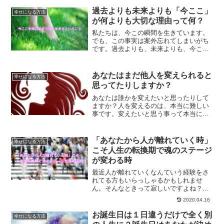
未来を作るのは、自分自身だという事、
すべてあなたの頭の中が決めるという事
過去よりも未来よりも「今ここ」
幸せになる方法
について解説していきます。
が何よりも大切な理由って何？
私たちは、今この瞬間を生きています。
でも、この事実は案外忘れてしまいがち
です。過去よりも、未来よりも、今この
瞬間に焦点を当てて生きる方法について
ご紹介します。
あなたはまだ他人を変えられると
幸せになる方法
思ってたりしますか？
あなたは誰かを変えたいと思ったりして
ますか？人を変えるのは、本当に難しい
事です。変えたいと思う事って本当に無
意味な事なのです。まず、誰かを変えた
いのであれば、自分自身が変わらなけれ
ばなりません。自分自身が変わる事で人
「あなたから人が離れていく時」
幸せになる方法
を変えて行く方法です。
こそ人生の転換期で魂のステージ
が変わる時
最近人が離れていくなんていう経験をさ
れてる方もいらっしゃるかもしれませ
ん。そんなときって寂しいですよね？で
も決して悪いことではありません。人が
2020.04.16
離れていく時のスピリチュアル的な意味
についてご紹介します。
お誕生日は１日違うだけで全く別
幸せになる方法