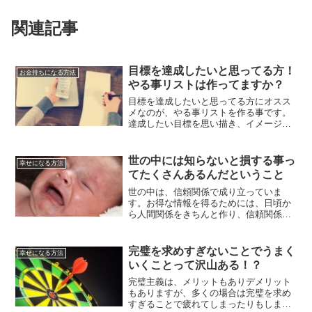
関連記事
目標を達成したいと思ってる方！
お金持ちになる方法
やる事リストは作ってますか？
目標を達成したいと思ってる方にオスス
メなのが、やる事リストを作る事です。
達成したい目標を思い描き、イメージし
て、そこにたどり着くためには何をすれ
ばいいのかをきちんと考えていくことで
す。目標を細分化する事で、目標は達成
世の中には知らないと損する事っ
幸せになる方法
に近づくはずです。
てたくさんあるんだということ
世の中は、信頼関係で成り立っていま
す。お得な情報を得るためには、日頃か
ら人間関係をきちんと作り、信頼関係を
築いていかなければなりません。知らな
いと損することについて、ご紹介してい
きます。
完璧を求めすぎないことでうまく
幸せになる方法
いくことって沢山ある！？
完璧主義は、メリットもありデメリット
もありますが、多くの場合は完璧を求め
すぎることで疲れてしまったりもしま