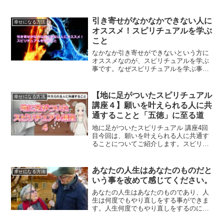
す。完璧を求めすぎることをやめること
で、うまくいくことがたくさんあるとい
うことについて、解説していきます。
引き寄せがなかなかできない人に
幸せになる方法
オススメ！スピリチュアルを学ぶ
こと
なかなか引き寄せができないという方に
オススメなのが、スピリチュアルを学ぶ
事です。なぜスピリチュアルを学ぶ事が
オススメなのか？世の中にある波動の法
則についての見解から、引き寄せの法則
を使えるようになる方法をご紹介しま
【地に足がついたスピリチュアル
幸せになる方法
す。
講座４】願いを叶えられる人に共
通することと「五徳」に至る道
地に足がついたスピリチュアル 講座4回
目今回は、願いを叶えられる人に共通す
ることについてご紹介します。スピリチ
ュアルは魔法ではなく、結局のところ生
きるために大切な教えなのです。
あなたの人生はあなたのものだと
幸せになる方法
いう事を改めて感じてください。
あなたの人生はあなたのものであり、人
生は何度でもやり直しをする事ができま
す。人生何度でもやり直しをするのに、
遅すぎるなんて事もありません。自分の