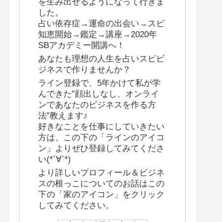
を生み出せるようになって行きま
した。
占い依存症→運命の出会い→スピ
知恵開始→鑑定→講座→2020年
SBアカデミー開講へ！
あなたも理想の人生を占いスピビ
ジネスで作りませんか？
ライン登録で、5年かけて私が学
んできた”顔出しなし、オンライ
ンであなたのビジネスを作る方
法”教えます♪
好きなことを仕事にしていきたい
方は、この下の「ラインのアイコ
ン」よりぜひ登録してみてくださ
い(*´∀`*)
より詳しいプロフィール＆ビジネ
スの根っこについてのお話はこの
下の「家のアイコン」をクリック
してみてください。