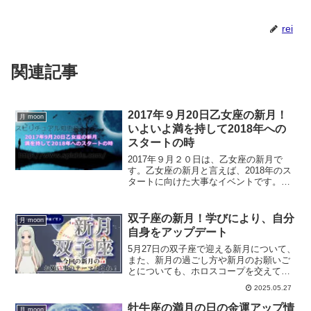
rei
関連記事
2017年９月20日乙女座の新月！
月 moon
いよいよ満を持して2018年への
スタートの時
2017年９月２０日は、乙女座の新月で
す。乙女座の新月と言えば、2018年のス
タートに向けた大事なイベントです。今
回の新月に、何をすればいいのか、また
今回の新月をどう過ごすかで、あなたの
2018年が変わってくると言っても過言で
双子座の新月！学びにより、自分
月 moon
はありません。乙女座の新月について解
自身をアップデート
説します。
5月27日の双子座で迎える新月について、
また、新月の過ごし方や新月のお願いご
とについても、ホロスコープを交えて解
説していきます。
2025.05.27
牡牛座の満月の日の金運アップ情
月 moon