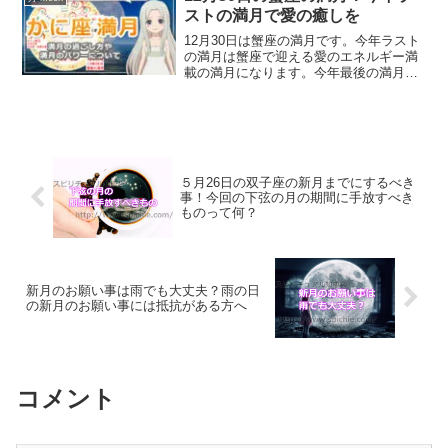
す。
ストの満月で愛の癒しを
12月30日は蟹座の満月です。今年ラスト
の満月は蟹座で迎える愛のエネルギー満
載の満月になります。今年最後の満月に
するべきことについて、満月の詳細情報
をホロスコープを交えて解説していきま
す。
５月26日の双子座の新月までにするべき
事！今回の下弦の月の期間に手放すべき
ものって何？
新月のお願い事は雨でも大丈夫？雨の日
の新月のお願い事には抵抗がある方へ
コメント