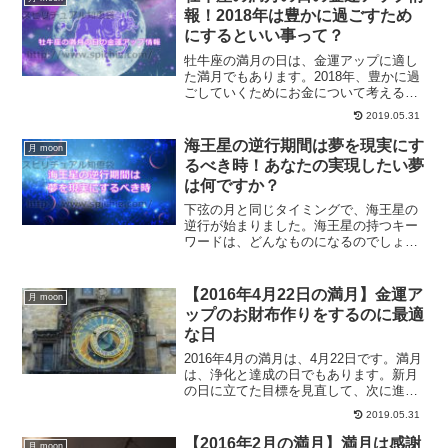
報！2018年は豊かに過ごすため
にするといい事って？
牡牛座の満月の日は、金運アップに適し
た満月でもあります。2018年、豊かに過
ごしていくためにお金について考える満
月にしてみませんか？お財布フリフリの
2019.05.31
みならず、お金に対するネガティブな感
情を無くしていくことで金運アップする
海王星の逆行期間は夢を現実にす
月 moon
方法です。
るべき時！あなたの実現したい夢
は何ですか？
下弦の月と同じタイミングで、海王星の
逆行が始まりました。海王星の持つキー
ワードは、どんなものになるのでしょう
か？また、海王星の逆行の期間はどんな
期間になるのか、この期間にするべきこ
とについて、ご紹介していきます。
【2016年4月22日の満月】金運ア
月 moon
ップのお財布作りをするのに最適
な日
2016年4月の満月は、4月22日です。満月
は、浄化と達成の日でもあります。新月
の日に立てた目標を見直して、次に進む
日です。2016年4月の満月のテーマと、4
2019.05.31
月の満月にお財布作りをしていく事で、
金運アップに繋がる方法をご紹介してい
【2016年2月の満月】満月は感謝
月 moon