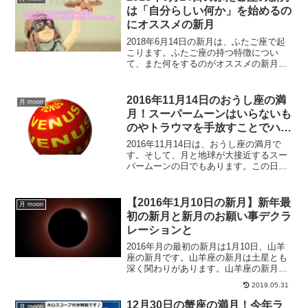
は「自分らしい何か」を始めるの
にオススメの新月
2018年6月14日の新月は、ふたご座で起
こります。ふたご座の持つ特徴につい
て、また何をするのがオススメの新月な
のか？ふたご座の新月で手放したいこ
と、またアセンダントで起こる新月につ
いてご紹介していきます。
2016年11月14日のおうし座の満
月 moon
月！スーパームーンはいらないも
のやトラウマを手放すことでハッ
ピーに
2016年11月14日は、おうし座の満月で
す。そして、月と地球が大接近するスー
パームーンの日でもあります。この日
は、満月のパワーが強い日なので、いら
なくなったものやトラウマを手放すのに
最適な日です。おうし座のエネルギーに
【2016年1月10日の新月】新年最
月 moon
邪魔されずに、いらないものを手放すこ
初の新月と新月のお願い事デクラ
とができるはずです。
レーションと
2016年月の最初の新月は1月10日、山羊
座の新月です。山羊座の新月は土星とも
深く関わりがあります。山羊座の新月に
ふさわしいお願い事、新年最初の新月に
2019.05.31
するべき事、新月のお願い事であるデク
ラレーションについて解説していきま
12月30日の蟹座の満月！今年ラ
月 moon