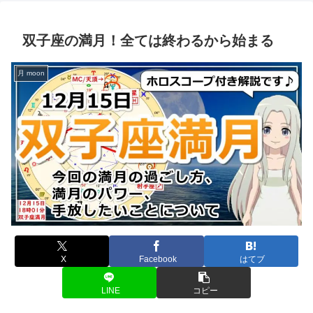
双子座の満月！全ては終わるから始まる
月 moon
X
Facebook
はてブ
LINE
コピー