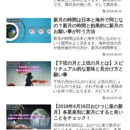
り方、満月水の使い方、そして満月水は
どんな効果を得ることができるのか？解
2019.06.14
説します。恋愛や復縁にも効果大と言わ
れている満月水のおまじない的な使い方
新月の時間は日本と海外で同じな
月 moon
とは？
の？新月の時間と効果的に新月の
お願い事が叶う方法
新月の時間は日本と海外で同じなのかと
いう質問をよく頂きます。海外在住の方
や海外旅行中の方が、新月の時間帯をチ
ェックする方法をご紹介します。また、
2019.06.02
新月の願いが効果的に叶うのはどういう
時なのか、ご紹介していきます。
【下弦の月と上弦の月とは】スピ
月 moon
リチュアル的な意味と見分け方と
願い事
下弦の月(かげんのつき)と上弦の月(じょ
うげんのつき)は、それぞれ違った意味合
いを持つ月になります。スピリチュアル
的な意味と見分け方、またお願い事につ
2019.07.05
いてご紹介します。スピリチュアル的な
下弦の月と上弦の月の時の過ごし方と
【2018年4月16日おひつじ座の新
月 moon
は？
月】各星座別に新月にすると良い
ことをチェック！
2018年4月16日は、おひつじ座で新月が
起こります。おひつじ座の新月に、各星