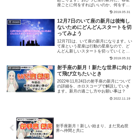
座ごとに何をすればいいのか、何をする
のがオススメの時なのかについてご紹介
2019.05.31
していきます。あなたの星座では、おひ
つじ座の新月はどんな新月になるでしょ
12月7日のいて座の新月は後悔し
月 moon
うか？
ないためにどんどんスタートを切
ってみよう
12月7日は、いて座の新月になります。い
て座という星座は行動の星座なので、ど
んどん新しいスタートを切っていくと良
い時になります。いて座の新月にすると
2019.05.31
良いこととは？
射手座の新月！新たな世界に向け
月 moon
て飛び立ちたいとき
2022年11月24日の射手座の新月について
の詳細を、ホロスコープで解説していき
ます。新月の過ごし方やお願い事は？
2022.11.19
射手座新月！新しい始まり、まだ見ぬ世
界へ仲間と共に