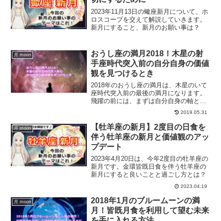
2023年11月13日の蠍座新月について、ホ
ロスコープを交えて解説していきます。
新月にすること、新月のお願い事は？
おうし座の満月2018！木星の射
月 moon
手座時代突入前の自分自身の価値
観を見つけるとき
2018年のおうし座の満月は、木星のいて
座時代突入前の最後の満月になります。
飛躍の前には、まずは自分自身の軸とな
る価値観部分を整えていく必要がありま
2019.05.31
す。そのために何をすればいいのか？お
うし座の満月の詳細情報です。
【牡羊座の新月】2度目の日食を
月 moon
伴う牡羊座の新月と価値観のアッ
プデート
2023年4月20日は、今年2度目の牡羊座の
新月です。金環皆既日食を伴う牡羊座の
新月にすると良いことと過ごし方とは？
2023.04.19
2018年1月のブルームーンの満
月 moon
月！皆既月食を利用して望む未来
を手に入れる方法