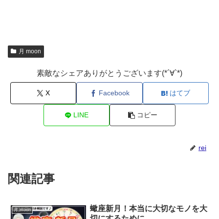
月 moon
素敵なシェアありがとうございます(*´∀`*)
X
Facebook
はてブ
LINE
コピー
rei
関連記事
蠍座新月！本当に大切なモノを大
月 moon
切にするために