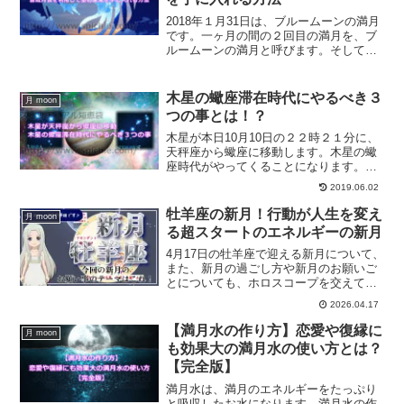
2018年１月31日は、ブルームーンの満月
です。一ヶ月の間の２回目の満月を、ブ
ルームーンの満月と呼びます。そしてさ
らに今回は皆既月食の満月でもありま
す。そんな皆既月食を利用して、しし座
で起こる満月のパワーを上手に利用する
木星の蠍座滞在時代にやるべき３
月 moon
方法をご紹介します。
つの事とは！？
木星が本日10月10日の２２時２１分に、
天秤座から蠍座に移動します。木星の蠍
座時代がやってくることになります。蠍
座の時代に、私たちがするべき大切な３
2019.06.02
つのこととは何になるのでしょうか？幸
運の惑星である木星からの恩恵を受ける
牡羊座の新月！行動が人生を変え
月 moon
ためにするべきことについてご紹介しま
る超スタートのエネルギーの新月
す。
4月17日の牡羊座で迎える新月について、
また、新月の過ごし方や新月のお願いご
とについても、ホロスコープを交えて解
説していきます。
2026.04.17
【満月水の作り方】恋愛や復縁に
月 moon
も効果大の満月水の使い方とは？
【完全版】
満月水は、満月のエネルギーをたっぷり
と吸収したお水になります。満月水の作