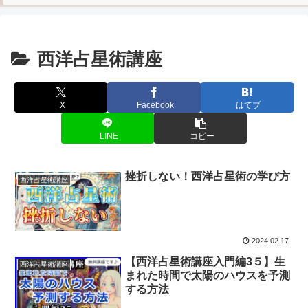
西洋占星術講座
X
Facebook
はてブ
LINE
コピー
挫折しない！西洋占星術の学び方
西洋占星術講座
2024.02.17
【西洋占星術講座入門編3５】生
西洋占星術講座
まれた時間で太陽のハウスを予測
する方法