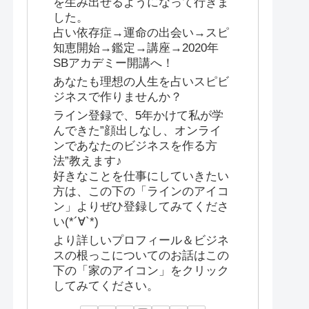
を生み出せるようになって行きま
した。
占い依存症→運命の出会い→スピ
知恵開始→鑑定→講座→2020年
SBアカデミー開講へ！
あなたも理想の人生を占いスピビ
ジネスで作りませんか？
ライン登録で、5年かけて私が学
んできた”顔出しなし、オンライ
ンであなたのビジネスを作る方
法”教えます♪
好きなことを仕事にしていきたい
方は、この下の「ラインのアイコ
ン」よりぜひ登録してみてくださ
い(*´∀`*)
より詳しいプロフィール＆ビジネ
スの根っこについてのお話はこの
下の「家のアイコン」をクリック
してみてください。