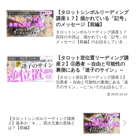
際の鑑定例として復縁×ケルト十字で占っ
てみます。
【タロットシンボルリーディング
タロットシンボルリーディング講座
講座１７】描かれている「記号」
のメッセージ【前編】
タロットシンボルリーディング講座１７
回目の今回は、描かれている「記号」の
メッセージ【前編】のお話をしていきま
す。
【タロット逆位置リーディング講
タロット逆位置リーディング講座
座２】⓪愚者 ～自由と可能性の
裏側にある「迷子のサイン」～
【タロット逆位置リーディング講座２】
⓪愚者 ～自由と可能性の裏側にある「迷
子のサイン」～についてのお話をしてい
きます。
2025.10.10
【タロットシンボルリーディング講座
２】基本の「キ」。四大元素の意味と
は？【前編】