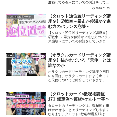
度寝してる魂～についてのお話をしてい
きます。
2026.01.23
【タロット逆位置リーディング講
タロット逆位置リーディング講座
座９】⑦戦車～暴走か停滞か？進
む力のバランス崩壊～
【タロット逆位置リーディング講座９】
⑦戦車 ～ 暴走か停滞か？進む力のバラン
ス崩壊～についてのお話をしていきま
す。
【オラクルカードリーディング講
カード
座９】描かれている「天使」とは
誰なのか
オラクルカードリーディング講座９回目
の今回は、オラクルカードによく出てく
る天使についてご紹介していきます。天
使とはどんな存在なのでしょうか？
【タロットカード×数秘術講座
カード
17】鑑定例〜復縁×ケルト十字〜
タロットのリーディングは、数秘術も掛
け合わせることでリーディングしやすく
なります。タロット×数秘術講座17は実