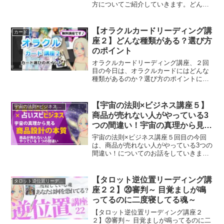
方についてご紹介していきます。どんな
質問はタブーとされているの？
【オラクルカードリーディング講
カード
座２】どんな種類がある？選び方
のポイント
オラクルカードリーディング講座、２回
目の今日は、オラクルカードにはどんな
種類があるのか？選び方のポイントにつ
いてを解説していきます。
【宇宙の法則×ビジネス講座５】
宇宙の法則×ビジネス講座
商品が売れない人がやっている3
つの間違い！宇宙の真理から見る
商品設計の本質
宇宙の法則×ビジネス講座５回目の今回
は、商品が売れない人がやっている3つの
間違い！についてのお話をしていきま
す。
【タロット逆位置リーディング講
タロット逆位置リーディング講座
座２２】⑳審判～ 目覚ましが鳴
ってるのに二度寝してる魂～
【タロット逆位置リーディング講座２
２】⑳審判～ 目覚ましが鳴ってるのに二