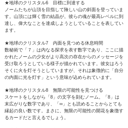
★地球のクリスタル6 目標に到達する
ノームたちが山頂を目指して険しい山の斜面を登っていま
す。山頂には輝く雪の結晶が。彼らの魂が最高レベルに到
達し、偉大なことを達成しようとしていることを表してい
ます。
★地球のクリスタル7 内面を見つめる休息時間
数秘術で「７」は内なる探求を表す数字であり、ここに描
かれたノームの少女がより高次の存在からのメッセージを
受け取ろうとしている様子が描かれています。彼女はろう
そくに火を灯そうとしていますが、それは象徴的に「自分
の内面に光を灯す」という意味が込められています。
★地球のクリスタル8 無限の可能性を見つける
スケートをしながら「8」の文字を刻むノーム。「8」は
末広がりな数字であり、「∞」とも読めることからとても
縁起の良い数です。まさに、無限の可能性の開花を象徴す
るカードだと言えるでしょう。